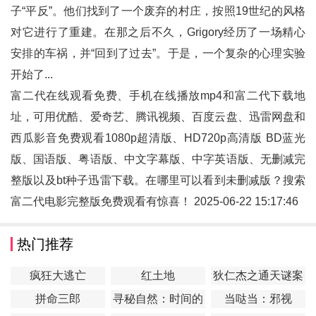
子“平反”。他们找到了一个废弃的村庄，按照19世纪的风格
对它进行了重建。在那之后不久，Grigory经历了一场精心
安排的车祸，并“回到了过去”。于是，一个复杂的心理实验
开始了...
富二代在线观看免费、手机在线播放mp4和
富二代
下载地
址，可用优酷、爱奇艺、腾讯视频、百度云盘、迅雷网盘和
西瓜影音免费观看1080p超清版、HD720p高清版 BD蓝光
版、国语版、粤语版、中文字幕版、中字英语版、无删减完
整版以及bt种子迅雷下载。在哪里可以看到未删减版？搜索
富二代电影完整版免费观看有惊喜！ 2025-06-22 15:17:46
热门推荐
疯狂大逃亡
红土地
狄仁杰之通天谜案
拼命三郎
寻秘自然：时间的
当哒当：邪视