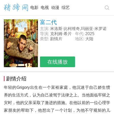
电影
电视
动漫
综艺
富二代
主演:
米洛斯·比柯维奇,玛丽亚·米罗诺
娃,Ivan·Okhlobystin,
导演:
克利姆·希片
年代:
2025
科
类型:
剧情片
地区:
大陆
在线播放
剧情介绍
年轻的Grigory出生在一个富裕家庭，他沉迷于自己娇生惯
养的生活方式，认为自己凌驾于法律之上。当他面临牢狱之
灾时，他的父亲采取了激进的措施。在他以前的一位心理学
家朋友的帮助下，他想出了一个计划，为他不守规矩的儿