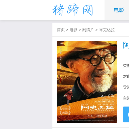
电影
首页
>
电影
>
剧情片
>
阿克达拉
类
对
导
主