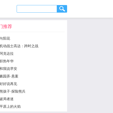
门推荐
向阳花
机动战士高达：跨时之战
阿克达拉
炽热年华
和我说早安
酱园弄·悬案
好好说再见
熊孩子·探险熊兵
破局者迷
平原上的火焰