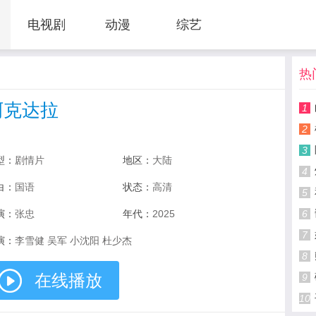
电视剧
动漫
综艺
热
阿克达拉
1
2
3
型：
剧情片
地区：
大陆
4
白：
国语
状态：
高清
5
演：
张忠
年代：
2025
6
7
演：
李雪健 吴军 小沈阳 杜少杰
8
在线播放
9
10