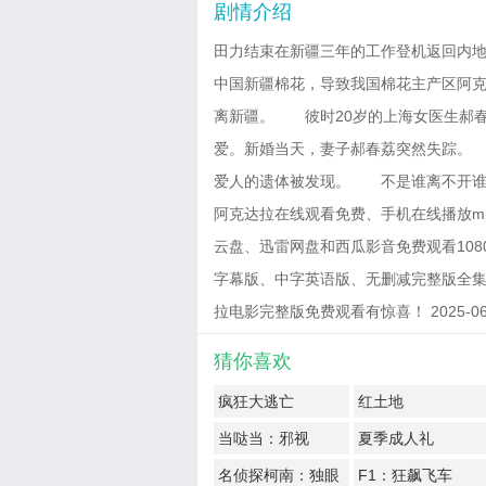
剧情介绍
田力结束在新疆三年的工作登机返回内
中国新疆棉花，导致我国棉花主产区阿
离新疆。 彼时20岁的上海女医生郝
爱。新婚当天，妻子郝春荔突然失踪。
爱人的遗体被发现。 不是谁离不开谁
阿克达拉在线观看免费、手机在线播放m
云盘、迅雷网盘和西瓜影音免费观看1080
字幕版、中字英语版、无删减完整版全集
拉电影完整版免费观看有惊喜！ 2025-06-08
猜你喜欢
疯狂大逃亡
红土地
当哒当：邪视
夏季成人礼
名侦探柯南：独眼
F1：狂飙飞车