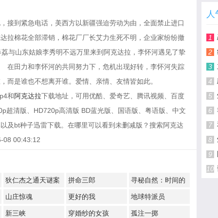
人
地，接到紧急电话，美西方以新疆强迫劳动为由，全面禁止进口
克达拉棉花全部滞销，棉花厂厂长艾力生死不明，企业家纷纷撤
1
春荔与山东姑娘李秀明不远万里来到阿克达拉，李怀河遇见了挚
2
 在田力和李怀河的共同努力下，危机出现好转，李怀河失踪
3
，而是谁也不想离开谁。爱情、亲情、友情皆如此。
4
p4和
阿克达拉
下载地址，可用优酷、爱奇艺、腾讯视频、百度
5
p超清版、HD720p高清版 BD蓝光版、国语版、粤语版、中文
6
以及bt种子迅雷下载。在哪里可以看到未删减版？搜索阿克达
7
 00:43:12
8
9
10
狄仁杰之通天谜案
拼命三郎
寻秘自然：时间的
形状
山庄惊魂
更好的我
地球特派员
新三峡
穿婚纱的女孩
孤注一掷