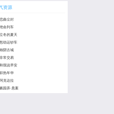
气资源
恋曲尘封
绝命列车
立冬的夏天
怒劫运钞车
烛阴古城
非常交易
和我说早安
炽热年华
阿克达拉
酱园弄·悬案