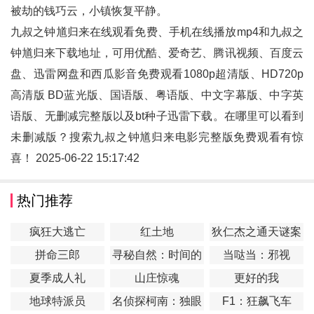
被劫的钱巧云，小镇恢复平静。
九叔之钟馗归来在线观看免费、手机在线播放mp4和
九叔之
钟馗归来
下载地址，可用优酷、爱奇艺、腾讯视频、百度云
盘、迅雷网盘和西瓜影音免费观看1080p超清版、HD720p
高清版 BD蓝光版、国语版、粤语版、中文字幕版、中字英
语版、无删减完整版以及bt种子迅雷下载。在哪里可以看到
未删减版？搜索九叔之钟馗归来电影完整版免费观看有惊
喜！ 2025-06-22 15:17:42
热门推荐
疯狂大逃亡
红土地
狄仁杰之通天谜案
拼命三郎
寻秘自然：时间的
当哒当：邪视
形状
夏季成人礼
山庄惊魂
更好的我
地球特派员
名侦探柯南：独眼
F1：狂飙飞车