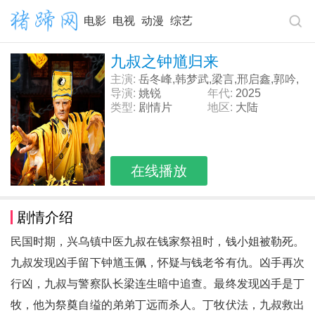
电影
电视
动漫
综艺
九叔之钟馗归来
主演:
岳冬峰,韩梦武,梁言,邢启鑫,郭吟,
董一泽,
导演:
姚锐
年代:
2025
类型:
剧情片
地区:
大陆
在线播放
剧情介绍
民国时期，兴乌镇中医九叔在钱家祭祖时，钱小姐被勒死。
九叔发现凶手留下钟馗玉佩，怀疑与钱老爷有仇。凶手再次
行凶，九叔与警察队长梁连生暗中追查。最终发现凶手是丁
牧，他为祭奠自缢的弟弟丁远而杀人。丁牧伏法，九叔救出