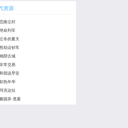
气资源
恋曲尘封
绝命列车
立冬的夏天
怒劫运钞车
烛阴古城
非常交易
和我说早安
炽热年华
阿克达拉
酱园弄·悬案