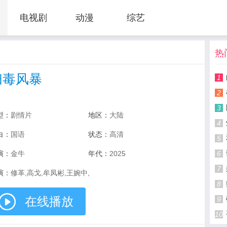
电视剧
动漫
综艺
热
扫毒风暴
1
2
3
型：
剧情片
地区：
大陆
4
白：
国语
状态：
高清
5
演：
金牛
年代：
2025
6
7
演：
修革,高戈,牟凤彬,王婉中,
8
在线播放
9
10