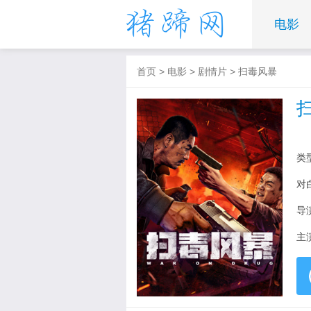
电影
首页
>
电影
>
剧情片
>
扫毒风暴
类
对
导
主