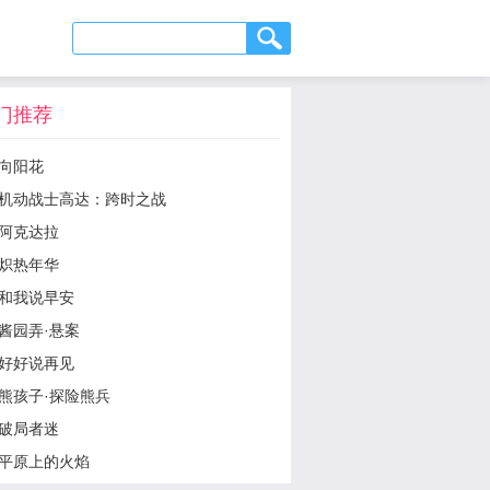
门推荐
向阳花
机动战士高达：跨时之战
阿克达拉
炽热年华
和我说早安
酱园弄·悬案
好好说再见
熊孩子·探险熊兵
破局者迷
平原上的火焰