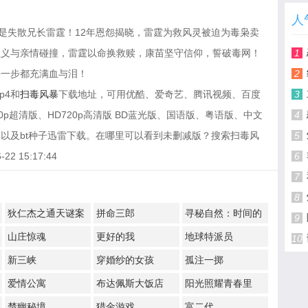
人
竟是失散兄长雷霆！12年恩怨揭晓，雷霆为救风灵被迫为毒枭卖
正义与亲情碰撞，雷霆以命换救赎，康苗坚守信仰，誓破毒网！
1
每一步都充满血与泪！
2
p4和
扫毒风暴
下载地址，可用优酷、爱奇艺、腾讯视频、百度
3
p超清版、HD720p高清版 BD蓝光版、国语版、粤语版、中文
4
以及bt种子迅雷下载。在哪里可以看到未删减版？搜索扫毒风
5
 15:17:44
6
7
8
狄仁杰之通天谜案
拼命三郎
寻秘自然：时间的
9
形状
山庄惊魂
更好的我
地球特派员
10
新三峡
穿婚纱的女孩
孤注一掷
爱情公寓
布达佩斯大饭店
阳光照耀青春里
楚幽秘境
猎金游戏
富二代