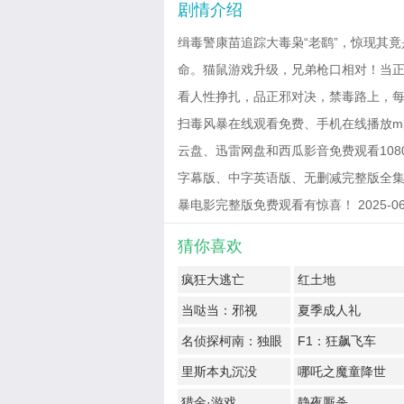
剧情介绍
缉毒警康苗追踪大毒枭“老鹞”，惊现其
命。猫鼠游戏升级，兄弟枪口相对！当
看人性挣扎，品正邪对决，禁毒路上，
扫毒风暴在线观看免费、手机在线播放m
云盘、迅雷网盘和西瓜影音免费观看1080
字幕版、中字英语版、无删减完整版全集
暴电影完整版免费观看有惊喜！ 2025-06-22
猜你喜欢
疯狂大逃亡
红土地
当哒当：邪视
夏季成人礼
名侦探柯南：独眼
F1：狂飙飞车
的残像
里斯本丸沉没
哪吒之魔童降世
猎金·游戏
静夜厮杀