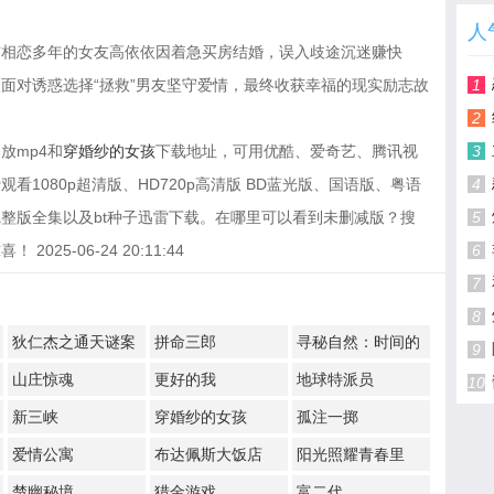
人
与相恋多年的女友高依依因着急买房结婚，误入歧途沉迷赚快
面对诱惑选择“拯救”男友坚守爱情，最终收获幸福的现实励志故
1
2
放mp4和
穿婚纱的女孩
下载地址，可用优酷、爱奇艺、腾讯视
3
1080p超清版、HD720p高清版 BD蓝光版、国语版、粤语
4
整版全集以及bt种子迅雷下载。在哪里可以看到未删减版？搜
5
5-06-24 20:11:44
6
7
8
狄仁杰之通天谜案
拼命三郎
寻秘自然：时间的
9
形状
山庄惊魂
更好的我
地球特派员
10
新三峡
穿婚纱的女孩
孤注一掷
爱情公寓
布达佩斯大饭店
阳光照耀青春里
楚幽秘境
猎金游戏
富二代