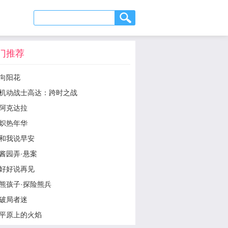
门推荐
向阳花
机动战士高达：跨时之战
阿克达拉
炽热年华
和我说早安
酱园弄·悬案
好好说再见
熊孩子·探险熊兵
破局者迷
平原上的火焰