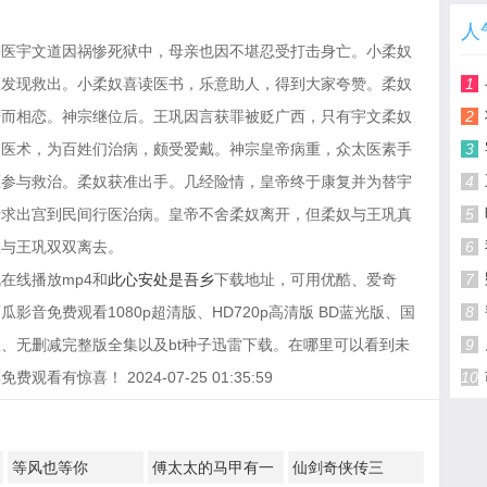
人
御医宇文道因祸惨死狱中，母亲也因不堪忍受打击身亡。小柔奴
医发现救出。小柔奴喜读医书，乐意助人，得到大家夸赞。柔奴
1
进而相恋。神宗继位后。王巩因言获罪被贬广西，只有宇文柔奴
2
展医术，为百姓们治病，颇受爱戴。神宗皇帝病重，众太医素手
3
医参与救治。柔奴获准出手。几经险情，皇帝终于康复并为替宇
4
请求出宫到民间行医治病。皇帝不舍柔奴离开，但柔奴与王巩真
5
奴与王巩双双离去。
6
在线播放mp4和
此心安处是吾乡
下载地址，可用优酷、爱奇
7
音免费观看1080p超清版、HD720p高清版 BD蓝光版、国
8
、无删减完整版全集以及bt种子迅雷下载。在哪里可以看到未
9
惊喜！ 2024-07-25 01:35:59
10
等风也等你
傅太太的马甲有一
仙剑奇侠传三