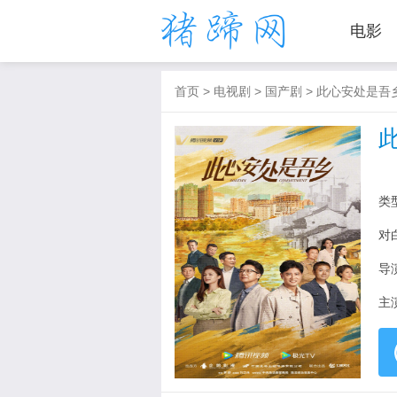
电影
首页
>
电视剧
>
国产剧
>
此心安处是吾
类
对
导
主