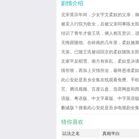
剧情介绍
北宋英宗年间，少女宇文柔奴的父亲，
被卖入行院为歌女，后被父亲同事陈太
结识了青年才俊王巩，俩人相互赏识，
无悔跟随他。在岭南的几年里，柔奴施
无策。已随王巩被诏回京的柔奴随陈太
文家平反昭雪。南方有疾乱，柔奴坚决
情所致，再加上灾情所迫，最终恩准柔
此心安处是吾乡全集在线观看免费、手机
艺、腾讯视频、百度云盘、迅雷网盘和西瓜影
语版、粤语版、中文字幕版、中字英语版
删减版？搜索此心安处是吾乡电视剧全集免费观看有
猜你喜欢
以法之名
真相半白