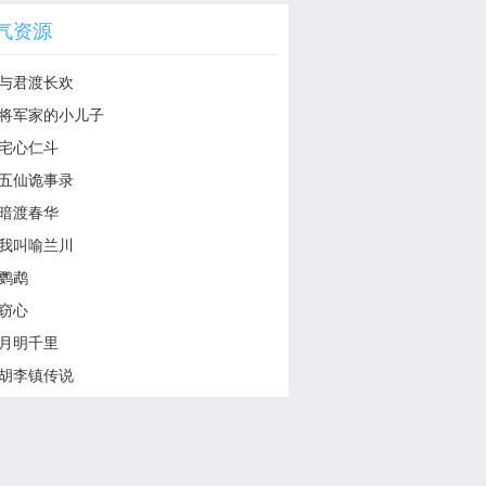
气资源
与君渡长欢
将军家的小儿子
宅心仁斗
五仙诡事录
暗渡春华
我叫喻兰川
鹦鹉
窃心
月明千里
胡李镇传说