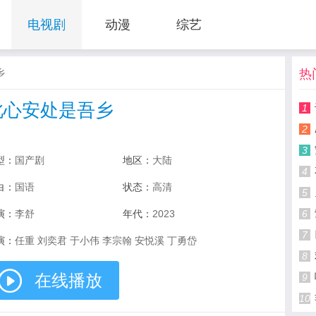
电视剧
动漫
综艺
乡
热
此心安处是吾乡
1
2
3
型：
国产剧
地区：
大陆
4
白：
国语
状态：
高清
5
演：
李舒
年代：
2023
6
7
演：
任重 刘奕君 于小伟 李宗翰 安悦溪 丁勇岱
8
在线播放
9
10