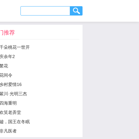
门推荐
千朵桃花一世开
庆余年2
繁花
花间令
乡村爱情16
紫川·光明三杰
四海重明
欢笑老弄堂
嘘，国王在冬眠
非凡医者