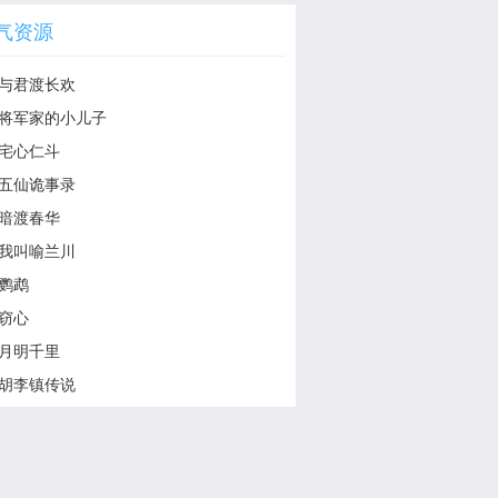
气资源
与君渡长欢
将军家的小儿子
宅心仁斗
五仙诡事录
暗渡春华
我叫喻兰川
鹦鹉
窃心
月明千里
胡李镇传说