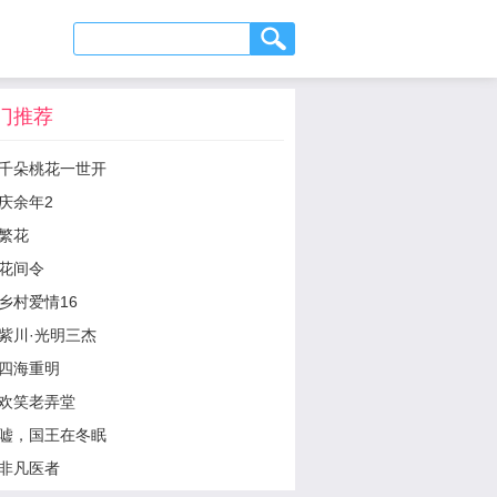
门推荐
千朵桃花一世开
庆余年2
繁花
花间令
乡村爱情16
紫川·光明三杰
四海重明
欢笑老弄堂
嘘，国王在冬眠
非凡医者