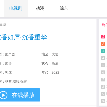
电视剧
动漫
综艺
重华
热
沉香如屑·沉香重华
1
2
3
型：
国产剧
地区：
大陆
4
白：
国语
状态：
高清
5
演：
郭虎
年代：
2022
6
7
演：
杨紫,成毅,张睿
8
在线播放
9
10