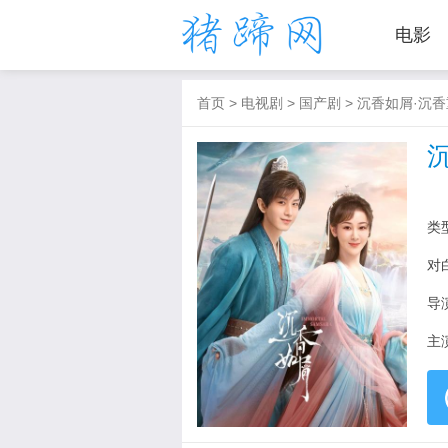
电影
首页
>
电视剧
>
国产剧
>
沉香如屑·沉香
类
对
导
主