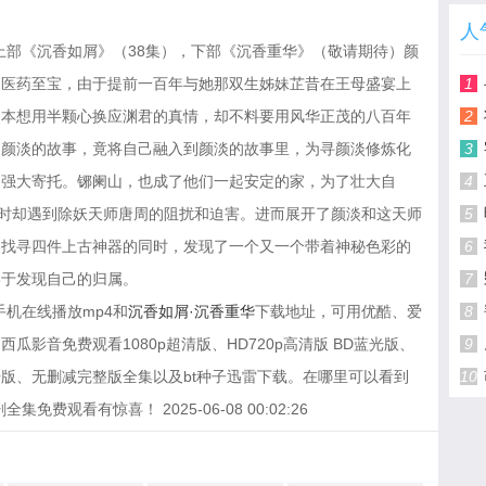
人
上部《沉香如屑》（38集），下部《沉香重华》（敬请期待）颜
是医药至宝，由于提前一百年与她那双生姊妹芷昔在王母盛宴上
1
。本想用半颗心换应渊君的真情，却不料要用风华正茂的八百年
2
了颜淡的故事，竟将自己融入到颜淡的故事里，为寻颜淡修炼化
3
的强大寄托。铘阑山，也成了他们一起安定的家，为了壮大自
4
人时却遇到除妖天师唐周的阻扰和迫害。进而展开了颜淡和这天师
5
周找寻四件上古神器的同时，发现了一个又一个带着神秘色彩的
6
终于发现自己的归属。
7
机在线播放mp4和
沉香如屑·沉香重华
下载地址，可用优酷、爱
8
影音免费观看1080p超清版、HD720p高清版 BD蓝光版、
9
版、无删减完整版全集以及bt种子迅雷下载。在哪里可以看到
10
费观看有惊喜！ 2025-06-08 00:02:26