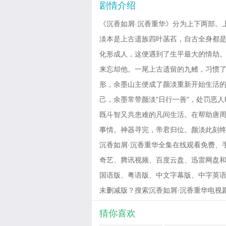
剧情介绍
《沉香如屑·沉香重华》分为上下两部。
淡本是上古遗族四叶菡萏，自古全身都
化形成人，这便遇到了生平最大的情劫
来忘却他。一尾上古遗留的九鳍，习惯
形，余墨山主便成了颜淡重新开始生活
己，余墨常带颜淡"日行一善"，处罚恶
既斗智又共患难的凡间生活。在帮助唐
事情。神器寻完，帝君归位。颜淡此刻
沉香如屑·沉香重华全集在线观看免费、手
奇艺、腾讯视频、百度云盘、迅雷网盘和西瓜
国语版、粤语版、中文字幕版、中字英语
未删减版？搜索沉香如屑·沉香重华电视剧全集免
猜你喜欢