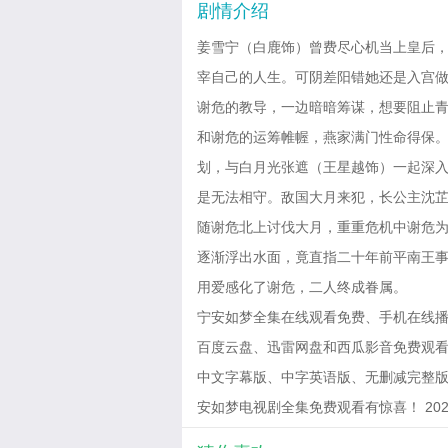
剧情介绍
姜雪宁（白鹿饰）曾费尽心机当上皇后
宰自己的人生。可阴差阳错她还是入宫
谢危的教导，一边暗暗筹谋，想要阻止青
和谢危的运筹帷幄，燕家满门性命得保
划，与白月光张遮（王星越饰）一起深
是无法相守。敌国大月来犯，长公主沈
随谢危北上讨伐大月，重重危机中谢危
逐渐浮出水面，竟直指二十年前平南王
用爱感化了谢危，二人终成眷属。
宁安如梦全集在线观看免费、手机在线播
百度云盘、迅雷网盘和西瓜影音免费观看10
中文字幕版、中字英语版、无删减完整版
安如梦电视剧全集免费观看有惊喜！ 2024-05