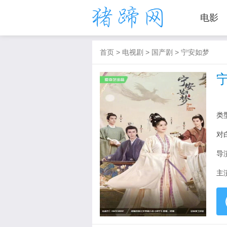
电影
首页
>
电视剧
>
国产剧
>
宁安如梦
类
对
导
主