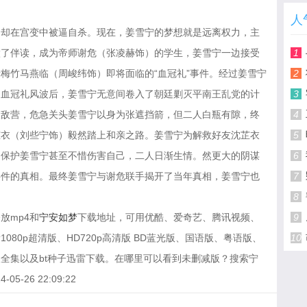
人
，却在宫变中被逼自杀。现在，姜雪宁的梦想就是远离权力，主
做了伴读，成为帝师谢危（张凌赫饰）的学生，姜雪宁一边接受
1
梅竹马燕临（周峻纬饰）即将面临的“血冠礼”事件。经过姜雪宁
2
。血冠礼风波后，姜雪宁无意间卷入了朝廷剿灭平南王乱党的计
3
入敌营，危急关头姜雪宁以身为张遮挡箭，但二人白瓶有隙，终
4
芷衣（刘些宁饰）毅然踏上和亲之路。姜雪宁为解救好友沈芷衣
5
为保护姜雪宁甚至不惜伤害自己，二人日渐生情。然更大的阴谋
6
事件的真相。最终姜雪宁与谢危联手揭开了当年真相，姜雪宁也
7
8
放mp4和
宁安如梦
下载地址，可用优酷、爱奇艺、腾讯视频、
9
80p超清版、HD720p高清版 BD蓝光版、国语版、粤语版、
10
全集以及bt种子迅雷下载。在哪里可以看到未删减版？搜索宁
-26 22:09:22