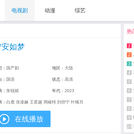
电视剧
动漫
综艺
热
宁安如梦
1
2
3
型：
国产剧
地区：
大陆
4
白：
国语
状态：
高清
5
演：
朱锐斌
年代：
2023
6
7
演：
白鹿 张凌赫 王星越 周峻纬 刘些宁 叶晞月
8
在线播放
9
10