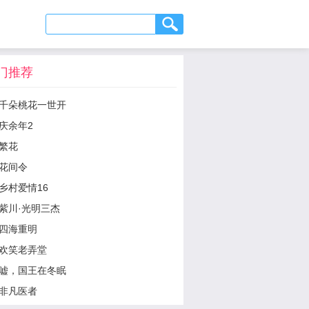
门推荐
千朵桃花一世开
庆余年2
繁花
花间令
乡村爱情16
紫川·光明三杰
四海重明
欢笑老弄堂
嘘，国王在冬眠
非凡医者