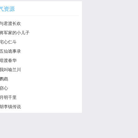
气资源
与君渡长欢
将军家的小儿子
宅心仁斗
五仙诡事录
暗渡春华
我叫喻兰川
鹦鹉
窃心
月明千里
胡李镇传说