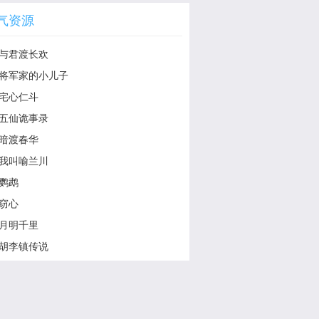
气资源
与君渡长欢
将军家的小儿子
宅心仁斗
五仙诡事录
暗渡春华
我叫喻兰川
鹦鹉
窃心
月明千里
胡李镇传说