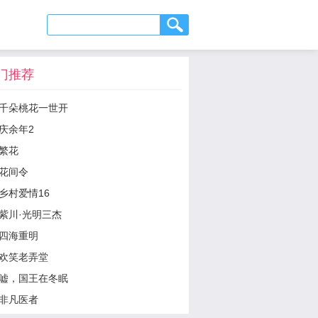
门推荐
千朵桃花一世开
庆余年2
繁花
花间令
乡村爱情16
紫川·光明三杰
四海重明
欢笑老弄堂
嘘，国王在冬眠
非凡医者