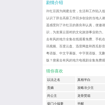
剧情介绍
许红豆因为闺蜜去世，生活和工作陷入低
认识了辞去高薪工作回乡创业的当地人
遥感受到了许红豆的善良和认真，便邀
识，为发展云苗村的文化旅游事业助力
去有风的地方全集在线观看免费、手机在
讯视频、百度云盘、迅雷网盘和西瓜影音免费
粤语版、中文字幕版、中字英语版、无删
版？搜索去有风的地方电视剧全集免费观看有惊喜！
猜你喜欢
以法之名
真相半白
贵嫡
攻略冷少主
尚公主
龙骨焚箱
柴门小福妻
半醒