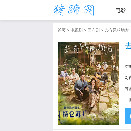
电影
首页
>
电视剧
>
国产剧
>
去有风的地方
类
对
导
主
梦唯
郝文
彭元