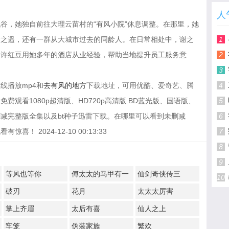
人
谷，她独自前往大理云苗村的“有风小院”休息调整。在那里，她
谢之遥，还有一群从大城市过去的同龄人。在日常相处中，谢之
1
请许红豆用她多年的酒店从业经验，帮助当地提升员工服务意
2
。
3
线播放mp4和
去有风的地方
下载地址，可用优酷、爱奇艺、腾
4
观看1080p超清版、HD720p高清版 BD蓝光版、国语版、
5
减完整版全集以及bt种子迅雷下载。在哪里可以看到未删减
6
 2024-12-10 00:13:33
7
8
9
等风也等你
傅太太的马甲有一
仙剑奇侠传三
10
点多
破刃
花月
太太太厉害
掌上齐眉
太后有喜
仙人之上
牢笼
伪装家族
繁欢