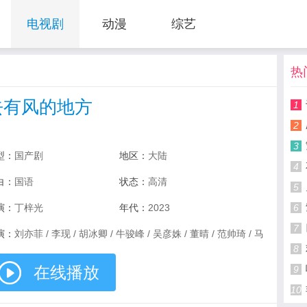
电视剧
动漫
综艺
热
去有风的地方
1
2
3
型：
国产剧
地区：
大陆
4
白：
国语
状态：
高清
5
演：
丁梓光
年代：
2023
6
7
演：
刘亦菲 / 李现 / 胡冰卿 / 牛骏峰 / 吴彦姝 / 董晴 / 范帅琦 / 马
 / 赵子琪 / 马柏全 / 杨昆 / 艾丽娅 / 崔奕 / 傅迦 / 焦刚 / 张磊 /
8
婷 / 涂松岩 / 刘佳 / 郝平 / 龚蓓苾 / 姚安娜 / 吴倩 / 曾舜晞 / 史
在线播放
9
 / 刘美含
10