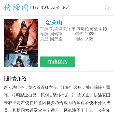
电影
电视
动漫
综艺
一念关山
主演:
刘诗诗 刘宇宁 方逸伦 何蓝逗 陈
昊宇
导演:
周靖韬
年代:
2023
类型:
国产剧
地区:
大陆
在线播放
剧情介绍
新云洗绯色，黄沙漫漫红衣长。江湖行远舟，关山阵阵万重
霜。柠萌影业出品，原创古装传奇剧《一念关山》讲述安国
朱衣卫前左使任如意因机缘巧合成为梧国迎帝使小分队成
员，和梧国六道堂堂主宁远舟、风流浪子于十三、公主杨