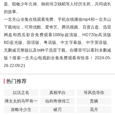
盈、聪敏少年元禄、御前侍卫钱昭等人经历生死，共同成长
的故事。
一念关山全集在线观看免费、手机在线播放mp4和
一念关山
下载地址，可用优酷、爱奇艺、腾讯视频、百度云盘、迅雷
网盘和西瓜影音免费观看1080p超清版、HD720p高清版
BD蓝光版、国语版、粤语版、中文字幕版、中字英语版、
无删减完整版以及bt种子迅雷下载。在哪里可以看到未删减
版？搜索一念关山电视剧全集免费观看有惊喜！ 2024-05-
26 22:09:21
热门推荐
以法之名
真相半白
等风也等你
傅太太的马甲有一
仙剑奇侠传三
贵嫡
点多
攻略冷少主
破刃
花月