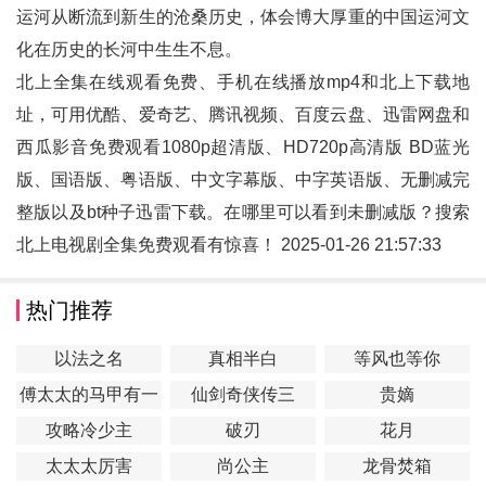
运河从断流到新生的沧桑历史，体会博大厚重的中国运河文
化在历史的长河中生生不息。
北上全集在线观看免费、手机在线播放mp4和
北上
下载地
址，可用优酷、爱奇艺、腾讯视频、百度云盘、迅雷网盘和
西瓜影音免费观看1080p超清版、HD720p高清版 BD蓝光
版、国语版、粤语版、中文字幕版、中字英语版、无删减完
整版以及bt种子迅雷下载。在哪里可以看到未删减版？搜索
北上电视剧全集免费观看有惊喜！ 2025-01-26 21:57:33
热门推荐
以法之名
真相半白
等风也等你
傅太太的马甲有一
仙剑奇侠传三
贵嫡
点多
攻略冷少主
破刃
花月
太太太厉害
尚公主
龙骨焚箱