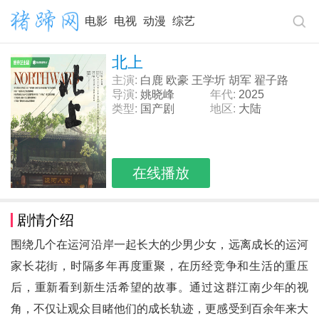
电影
电视
动漫
综艺
北上
主演:
白鹿 欧豪 王学圻 胡军 翟子路
导演:
姚晓峰
年代:
2025
类型:
国产剧
地区:
大陆
在线播放
剧情介绍
围绕几个在运河沿岸一起长大的少男少女，远离成长的运河
家长花街，时隔多年再度重聚，在历经竞争和生活的重压
后，重新看到新生活希望的故事。通过这群江南少年的视
角，不仅让观众目睹他们的成长轨迹，更感受到百余年来大