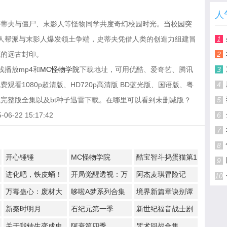
人
史蒂夫与僵尸、末影人等怪物同学共度奇幻校园时光。当校园突
猪人帮派与末影人爆发领土争端，史蒂夫凭借人类的创造力组建冒
1
藏的远古封印。
2
播放mp4和
MC怪物学院
下载地址，可用优酷、爱奇艺、腾讯
3
看1080p超清版、HD720p高清版 BD蓝光版、国语版、粤
4
完整版全集以及bt种子迅雷下载。在哪里可以看到未删减版？
5
22 15:17:42
6
7
8
开心锤锤
MC怪物学院
酷宝智斗捣蛋猫第1
9
季
进化吧，铁皮蛹！
开局觉醒透视：万
阿杰麦琪冒险记
10
物皆透,我即无敌
万毒蛊心：废材大
哆啦A梦系列合集
境界新篇章诀别谭
小姐杀疯了
篇
新秦时明月
石纪元第一季
新世纪福音战士剧
场版：Q
​关于我转生变成史
阿衰第四季
咒术回战合集