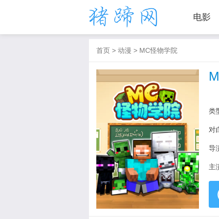
电影
首页
>
动漫
>
MC怪物学院
类
对
导
主