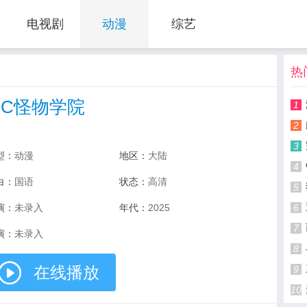
电视剧
动漫
综艺
热
MC怪物学院
1
2
3
型：
动漫
地区：
大陆
4
白：
国语
状态：
高清
5
演：
未录入
年代：
2025
6
7
演：
未录入
8
在线播放
9
10