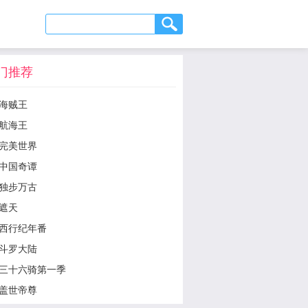
门推荐
海贼王
航海王
完美世界
中国奇谭
独步万古
遮天
西行纪年番
斗罗大陆
三十六骑第一季
盖世帝尊