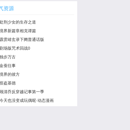
气资源
处刑少女的生存之道
境界新篇章相克谭篇
霹雳靖玄录下阕普通话版
剧场版咒术回战0
独步万古
金蚕往事
境界的彼方
怪盗基德
顾清乔反穿越记事第一季
今天也没变成玩偶呢·动态漫画