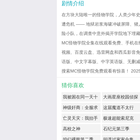
剧情介绍
在方块大陆唯一的怪物学院，人类少年
遭危机 —— 地狱岩浆海啸冲破屏障、
险小队，在调查中意外揭开学院地下埋
MC怪物学院全集在线观看免费、手机在线
视频、百度云盘、迅雷网盘和西瓜影音免费观
语版、中文字幕版、中字英语版、无删减
搜索MC怪物学院免费观看有惊喜！ 2025-06-
猜你喜欢
我被困在同一天十
大画星座校园侦探
万年
第2季
神级奸商：全服求
这届魔道不太行
我别薅了
亡灵天灾：我抬手
极速超能索尼克
百万骨海
高校之神
石纪元第三季
咱们裸熊第二季
间谍过家家合集