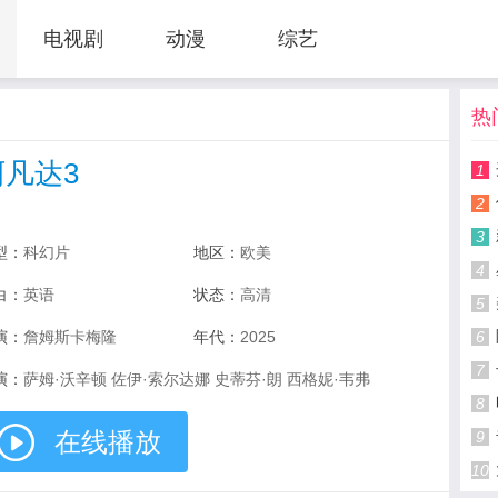
电视剧
动漫
综艺
热
阿凡达3
1
2
3
型：
科幻片
地区：
欧美
4
白：
英语
状态：
高清
5
演：
詹姆斯卡梅隆
年代：
2025
6
7
演：
萨姆·沃辛顿 佐伊·索尔达娜 史蒂芬·朗 西格妮·韦弗
8
在线播放
9
10