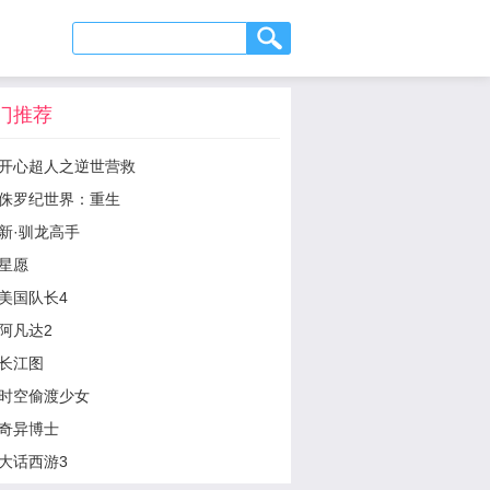
门推荐
开心超人之逆世营救
侏罗纪世界：重生
新·驯龙高手
星愿
美国队长4
阿凡达2
长江图
时空偷渡少女
奇异博士
大话西游3