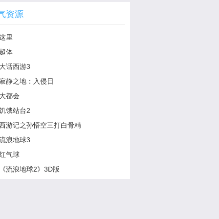
气资源
这里
超体
大话西游3
寂静之地：入侵日
大都会
饥饿站台2
西游记之孙悟空三打白骨精
流浪地球3
红气球
《流浪地球2》3D版