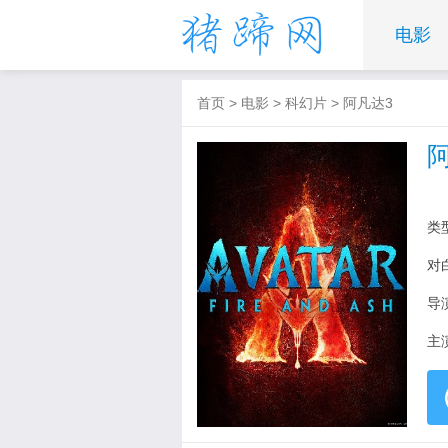
电影
首页
>
电影
>
科幻片
>
阿凡达3
类
对
导
主