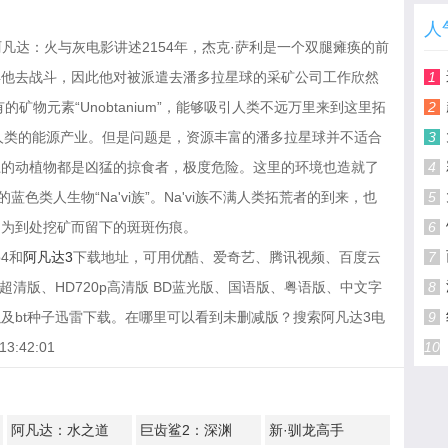
人
nd Ash阿凡达：火与灰电影讲述2154年，杰克·萨利是一个双腿瘫痪的前
得他去战斗，因此他对被派遣去潘多拉星球的采矿公司工作欣然
1
矿物元素“Unobtanium”，能够吸引人类不远万里来到这里拓
2
底改变人类的能源产业。但是问题是，资源丰富的潘多拉星球并不适合
3
土的动植物都是凶猛的掠食者，极度危险。这里的环境也造就了
4
色类人生物“Na'vi族”。Na'vi族不满人类拓荒者的到来，也
5
因为到处挖矿而留下的斑斑伤痕。
6
4和
阿凡达3
下载地址，可用优酷、爱奇艺、腾讯视频、百度云
7
超清版、HD720p高清版 BD蓝光版、国语版、粤语版、中文字
8
及bt种子迅雷下载。在哪里可以看到未删减版？搜索阿凡达3电
9
:42:01
10
阿凡达：水之道
巨齿鲨2：深渊
新·驯龙高手