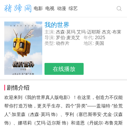
电影
电视
动漫
综艺
我的世界
主演:
杰森·莫玛 艾玛·迈耶斯 杰克·布莱
克 丹妮尔·布鲁克斯
导演:
罗伯·麦克艾
年代:
2025
亨利 杰瑞德·赫斯
类型:
动作片
地区:
美国
在线播放
剧情介绍
欢迎来到《我的世界真人版电影》！在这里，创造力不仅能
帮你打造万物，更关乎生存。四个“异类”——盖瑞特·“拾荒
人”·加里森（杰森·莫玛 饰）、亨利（塞巴斯蒂安·尤金·汉森
饰）、娜塔莉（艾玛·迈尔斯 饰）和道恩（丹妮尔·布鲁克斯