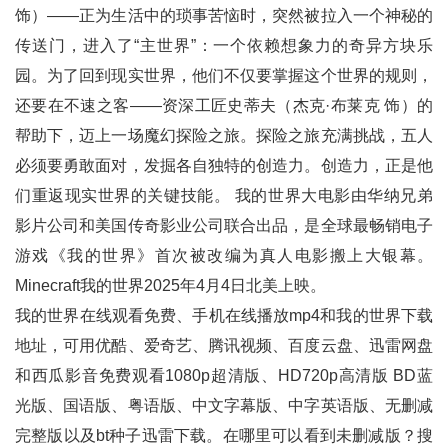
饰）——正为生活中的琐事苦恼时，突然被拉入一个神秘的
传送门，进入了“主世界”：一个依赖想象力的奇异方块乐
园。为了回到现实世界，他们不仅要掌握这个世界的规则，
还要在不速之客——资深工匠史蒂夫（杰克·布莱克 饰）的
帮助下，迈上一场魔幻探险之旅。探险之旅充满挑战，五人
必须要勇敢面对，发掘各自独特的创造力。创造力，正是他
们重返现实世界的关键技能。 我的世界大电影由华纳兄弟
影片公司和美国传奇影业公司联合出品，是全球最畅销电子
游戏《我的世界》首次被改编为真人电影搬上大银幕。
Minecraft我的世界2025年4月4日北美上映。
我的世界在线观看免费、手机在线播放mp4和
我的世界
下载
地址，可用优酷、爱奇艺、腾讯视频、百度云盘、迅雷网盘
和西瓜影音免费观看1080p超清版、HD720p高清版 BD蓝
光版、国语版、粤语版、中文字幕版、中字英语版、无删减
完整版以及bt种子迅雷下载。在哪里可以看到未删减版？搜