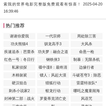
索我的世界电影完整版免费观看有惊喜！ 2025-04-20
16:39:46
热门推荐
谢谢你爱我
一代宗师
周处除三害
功夫熊猫4
驯龙高手3
大风杀
疾速追杀：芭蕾杀
功夫梦：融合之道
命悬一枪
姬
红色一号：冬日行
钢铁侠3
制暴：无限杀机
动
私家侦探
碟中谍8：最终清
边缘行者
算
木棉袈裟
镖人：风起大漠
斗破苍穹3：除恶
硬汉狙击
猎狐行动
雷霆特攻队*
刺杀小说家2
蛟龙行动
哪吒之魔童闹海
封神第二部：战火
罗曼蒂克消亡史
风语咒
西岐