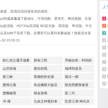
人
养家庭，想借此找回做母亲的感觉。
p4和
流水落花
下载地址，可用优酷、爱奇艺、腾讯视频、百度
1
p超清版、HD720p高清版 BD蓝光版、国语版、粤语版、中文
2
以及bt种子迅雷下载。在哪里可以看到未删减版？搜索流水落
3
 23:05:31
4
5
6
狄仁杰之通天谜案
拼命三郎
寻秘自然：时间的
7
形状
山庄惊魂
更好的我
地球特派员
8
9
新三峡
穿婚纱的女孩
孤注一掷
10
爱情公寓
布达佩斯大饭店
阳光照耀青春里
楚幽秘境
猎金游戏
富二代
冲·撞
九叔之钟馗归来
乱世江湖:神兵决