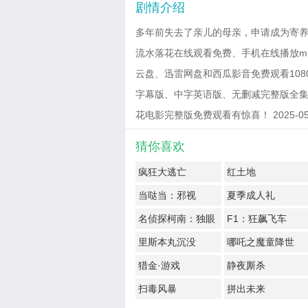
剧情介绍
多年前失去了亲儿的母亲，申请成为寄
流水落花在线观看免费、手机在线播放m
云盘、迅雷网盘和西瓜影音免费观看1080
字幕版、中字英语版、无删减完整版全集
花电影完整版免费观看有惊喜！ 2025-05-26
猜你喜欢
疯狂大逃亡
红土地
当哒当：邪视
夏季成人礼
名侦探柯南：独眼
F1：狂飙飞车
的残像
里斯本丸沉没
哪吒之魔童降世
猎金·游戏
静夜厮杀
扫毒风暴
拼出未来