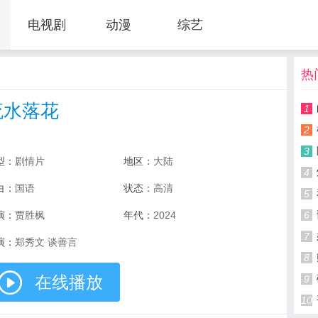
电视剧
动漫
综艺
热
流水落花
1
2
3
型：
剧情片
地区：
大陆
4
白：
国语
状态：
高清
5
演：
贾胜枫
年代：
2024
6
7
演：
郑秀文 谈善言
8
在线播放
9
10