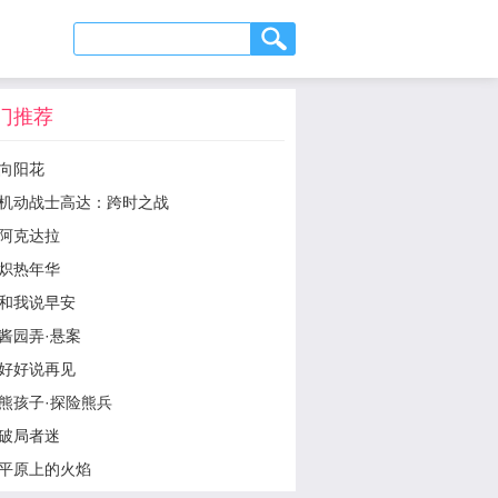
门推荐
向阳花
机动战士高达：跨时之战
阿克达拉
炽热年华
和我说早安
酱园弄·悬案
好好说再见
熊孩子·探险熊兵
破局者迷
平原上的火焰