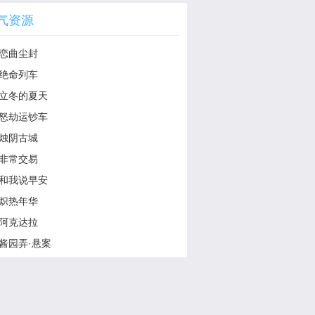
气资源
恋曲尘封
绝命列车
立冬的夏天
怒劫运钞车
烛阴古城
非常交易
和我说早安
炽热年华
阿克达拉
酱园弄·悬案