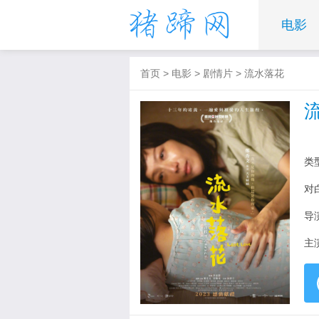
电影
首页
>
电影
>
剧情片
>
流水落花
类
对
导
主