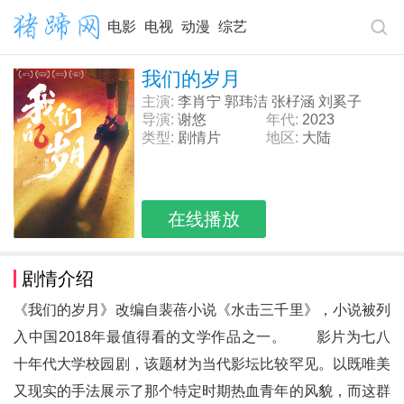
电影
电视
动漫
综艺
我们的岁月
主演:
李肖宁 郭玮洁 张杍涵 刘奚子
导演:
谢悠
年代:
2023
类型:
剧情片
地区:
大陆
在线播放
剧情介绍
《我们的岁月》改编自裴蓓小说《水击三千里》，小说被列
入中国2018年最值得看的文学作品之一。 影片为七八
十年代大学校园剧，该题材为当代影坛比较罕见。以既唯美
又现实的手法展示了那个特定时期热血青年的风貌，而这群