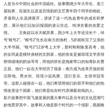
人是当今中国社会的中流砥柱。故事围绕少年大学生、老三
届知青、应届生以及追言情剧的文艺青年四个同学的相处、
矛盾和人生选择展开，讲述了这一代热血青年的成长和梦
想，展示他们以知识报国的凌云壮志、纯净含蓄的友爱之
情。 主角赵以水天赋异禀，因少年上大学还没长个，绰
号“根号2”。“根号2”生长在南方的渔村，5岁就啃完了父亲的
大半书籍。“根号2”12岁考上大学，那时刚刚恢复高考，他
的女同桌是模特身材的文鹊喜，他的舍友是被琼瑶文学弄得
矫情缱绻的奶油哥哥，而他的班长是拖家带口的知青队长曹
正昌。他们一起在大学经历了很多：南方成为改革开放的前
沿阵地、秀水街、琼瑶小说风靡、流行音乐、女排夺冠等
等。这群人碰撞在一起，他们希望用他们的双手和他们的热
情改变这个国家，他们将是站在时代浪潮最前线的人。
影片故事把中国飞速发展的重大事件以及当年的文化思潮巧
妙地贯穿其中。故事和人物是那个时代的一个缩影，既能唤