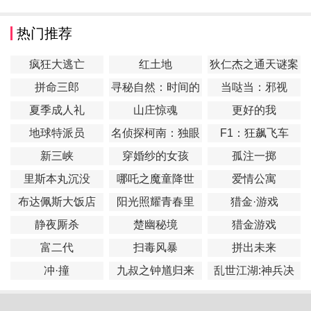
热门推荐
疯狂大逃亡
红土地
狄仁杰之通天谜案
拼命三郎
寻秘自然：时间的
当哒当：邪视
形状
夏季成人礼
山庄惊魂
更好的我
地球特派员
名侦探柯南：独眼
F1：狂飙飞车
的残像
新三峡
穿婚纱的女孩
孤注一掷
里斯本丸沉没
哪吒之魔童降世
爱情公寓
布达佩斯大饭店
阳光照耀青春里
猎金·游戏
静夜厮杀
楚幽秘境
猎金游戏
富二代
扫毒风暴
拼出未来
冲·撞
九叔之钟馗归来
乱世江湖:神兵决