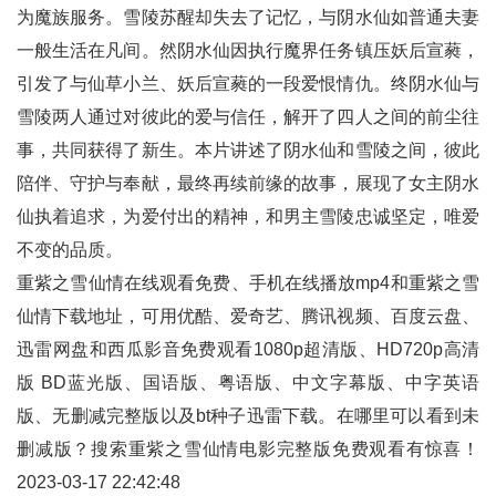
为魔族服务。雪陵苏醒却失去了记忆，与阴水仙如普通夫妻
一般生活在凡间。然阴水仙因执行魔界任务镇压妖后宣蕤，
引发了与仙草小兰、妖后宣蕤的一段爱恨情仇。终阴水仙与
雪陵两人通过对彼此的爱与信任，解开了四人之间的前尘往
事，共同获得了新生。本片讲述了阴水仙和雪陵之间，彼此
陪伴、守护与奉献，最终再续前缘的故事，展现了女主阴水
仙执着追求，为爱付出的精神，和男主雪陵忠诚坚定，唯爱
不变的品质。
重紫之雪仙情在线观看免费、手机在线播放mp4和
重紫之雪
仙情
下载地址，可用优酷、爱奇艺、腾讯视频、百度云盘、
迅雷网盘和西瓜影音免费观看1080p超清版、HD720p高清
版 BD蓝光版、国语版、粤语版、中文字幕版、中字英语
版、无删减完整版以及bt种子迅雷下载。在哪里可以看到未
删减版？搜索重紫之雪仙情电影完整版免费观看有惊喜！
2023-03-17 22:42:48