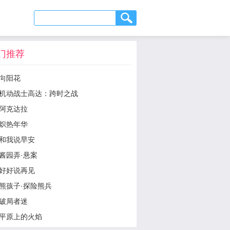
门推荐
向阳花
机动战士高达：跨时之战
阿克达拉
炽热年华
和我说早安
酱园弄·悬案
好好说再见
熊孩子·探险熊兵
破局者迷
平原上的火焰