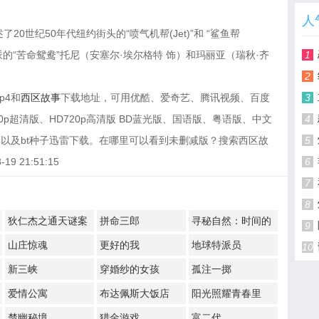
人
20世纪50年代纽约街头的“喷气机帮(Jet)”和 “鲨鱼帮
帮派的“苦命鸳鸯”托尼（安塞尔·埃尔格特 饰）和玛丽亚（瑞秋·齐
1
2
p4和
西区故事
下载地址，可用优酷、爱奇艺、腾讯视频、百度
3
p超清版、HD720p高清版 BD蓝光版、国语版、粤语版、中文
4
以及bt种子迅雷下载。在哪里可以看到未删减版？搜索西区故
5
 21:51:15
6
7
8
狄仁杰之通天谜案
拼命三郎
寻秘自然：时间的
9
形状
山庄惊魂
更好的我
地球特派员
10
新三峡
穿婚纱的女孩
孤注一掷
爱情公寓
布达佩斯大饭店
阳光照耀青春里
楚幽秘境
猎金游戏
富二代