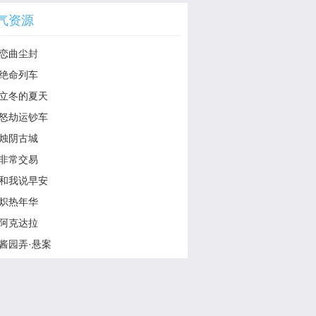
气资源
恋曲尘封
绝命列车
立冬的夏天
怒劫运钞车
烛阴古城
非常交易
和我说早安
炽热年华
阿克达拉
酱园弄·悬案