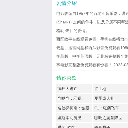
剧情介绍
电影改编自1957年的百老汇音乐剧，讲述了
(Sharks)”之间的争斗，以及分属不同
格勒 饰）的爱情。
西区故事在线观看免费、手机在线播放m
云盘、迅雷网盘和西瓜影音免费观看1080
字幕版、中字英语版、无删减完整版全集
事电影完整版免费观看有惊喜！ 2023-03-19
猜你喜欢
疯狂大逃亡
红土地
当哒当：邪视
夏季成人礼
名侦探柯南：独眼
F1：狂飙飞车
的残像
里斯本丸沉没
哪吒之魔童降世
猎金·游戏
静夜厮杀