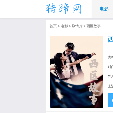
电影
首页
>
电影
>
剧情片
>
西区故事
类
对
导
主