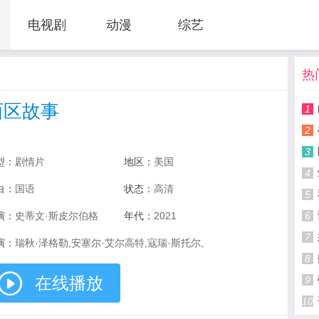
电视剧
动漫
综艺
热
西区故事
1
2
3
型：
剧情片
地区：
美国
4
白：
国语
状态：
高清
5
演：
史蒂文·斯皮尔伯格
年代：
2021
6
7
演：
瑞秋·泽格勒,安塞尔·艾尔高特,寇瑞·斯托尔,
8
在线播放
9
10