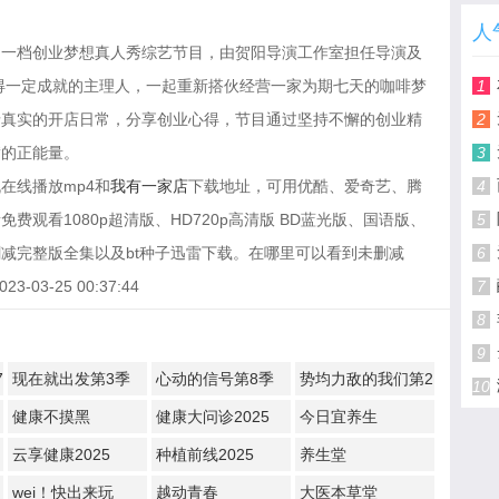
人
的一档创业梦想真人秀综艺节目，由贺阳导演工作室担任导演及
得一定成就的主理人，一起重新搭伙经营一家为期七天的咖啡梦
1
录真实的开店日常，分享创业心得，节目通过坚持不懈的创业精
2
满的正能量。
3
在线播放mp4和
我有一家店
下载地址，可用优酷、爱奇艺、腾
4
观看1080p超清版、HD720p高清版 BD蓝光版、国语版、
5
减完整版全集以及bt种子迅雷下载。在哪里可以看到未删减
6
3-25 00:37:44
7
8
9
7
现在就出发第3季
心动的信号第8季
势均力敌的我们第2
10
季
健康不摸黑
健康大问诊2025
今日宜养生
云享健康2025
种植前线2025
养生堂
wei！快出来玩
越动青春
大医本草堂