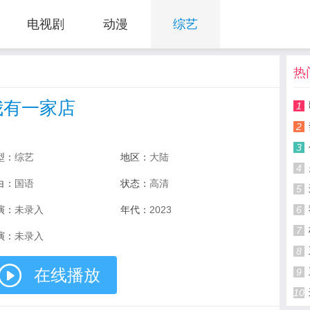
电视剧
动漫
综艺
热
我有一家店
1
2
3
型：
综艺
地区：
大陆
4
白：
国语
状态：
高清
5
演：
未录入
年代：
2023
6
7
演：
未录入
8
在线播放
9
10