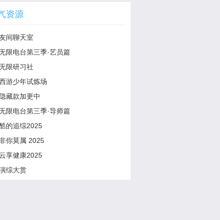
气资源
友间聊天室
无限电台第三季·艺员篇
无限研习社
西游少年试炼场
隐藏款加更中
无限电台第三季·导师篇
酷的追综2025
非你莫属 2025
云享健康2025
演综大赏