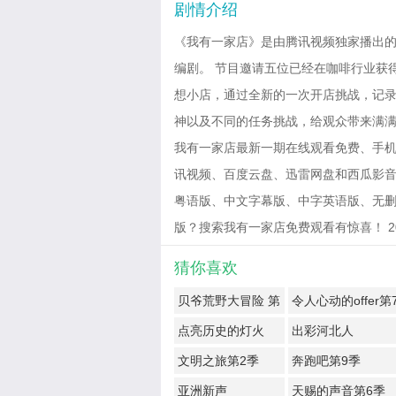
剧情介绍
《我有一家店》是由腾讯视频独家播出
编剧。 节目邀请五位已经在咖啡行业获
想小店，通过全新的一次开店挑战，记
神以及不同的任务挑战，给观众带来满
我有一家店最新一期在线观看免费、手机
讯视频、百度云盘、迅雷网盘和西瓜影音免费
粤语版、中文字幕版、中字英语版、无删
版？搜索我有一家店免费观看有惊喜！ 2023-0
猜你喜欢
贝爷荒野大冒险 第
令人心动的offer第
一季
季
点亮历史的灯火
出彩河北人
文明之旅第2季
奔跑吧第9季
亚洲新声
天赐的声音第6季