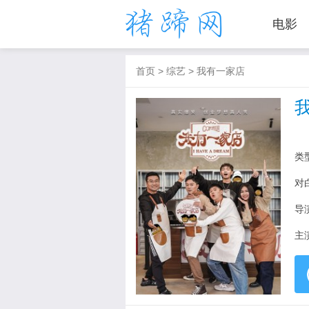
电影
首页
>
综艺
>
我有一家店
类
对
导
主