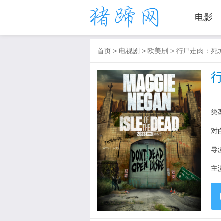
电影
首页
>
电视剧
>
欧美剧
>
行尸走肉：死
类
对
导
主