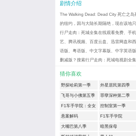
剧情介绍
The Walking Dead: Dead 
的纽约，因与大陆长期隔绝，现在该地
行尸走肉：死城全集在线观看免费、手机
艺、腾讯视频、百度云盘、迅雷网盘和西瓜影
语版、粤语版、中文字幕版、中字英语版
删减版？搜索行尸走肉：死城电视剧全集免费观看有
猜你喜欢
野探哈莉第一季
外星居民第四季
飞哥与小佛第五季
罪孽深种第二季
F1车手学院：全女
控制室第一季
性车手赛事
悬案解码
F1车手学院
大嘴巴第八季
暗黑保母