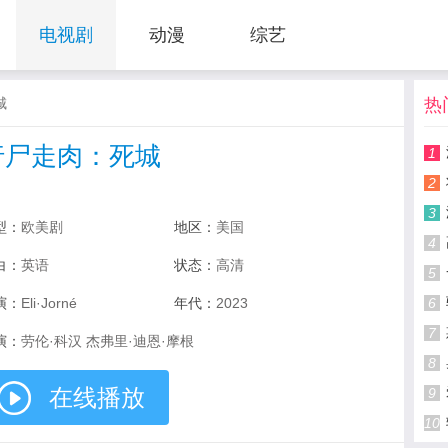
电视剧
动漫
综艺
城
热
行尸走肉：死城
1
2
3
型：
欧美剧
地区：
美国
4
白：
英语
状态：
高清
5
演：
Eli·Jorné
年代：
2023
6
7
演：
劳伦·科汉 杰弗里·迪恩·摩根
8
在线播放
9
10