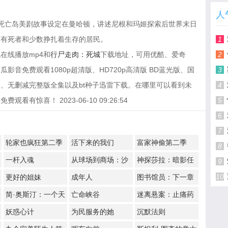
人
City 死亡之岛死亡岛美剧故事设定在曼哈顿，讲述尼根和玛姬探索后世界末日
只有死者和少数挣扎着生存的居民。
1
在线播放mp4和
行尸走肉：死城
下载地址，可用优酷、爱奇
2
音免费观看1080p超清版、HD720p高清版 BD蓝光版、国
3
、无删减完整版全集以及bt种子迅雷下载。在哪里可以看到未
4
惊喜！ 2023-06-10 09:26:54
5
6
7
轮家也疯狂第二季
活下来的我们
富家神偷第二季
8
一杆入魂
从球场到商场：沙
神探莎拉：暗影任
9
奎尔·奥尼尔的品牌
务
10
更好的姐妹
成年人
图书馆员：下一章
经营路
简·奥斯汀：一个天
亡命峡谷
迷离悬案：止痛药
才的崛起
谋杀事件
妖惑心计
为民服务的她
沉默法则