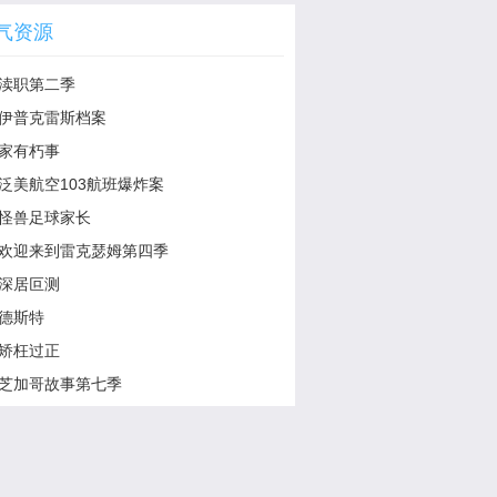
气资源
渎职第二季
伊普克雷斯档案
家有朽事
泛美航空103航班爆炸案
怪兽足球家长
欢迎来到雷克瑟姆第四季
深居叵测
德斯特
矫枉过正
芝加哥故事第七季