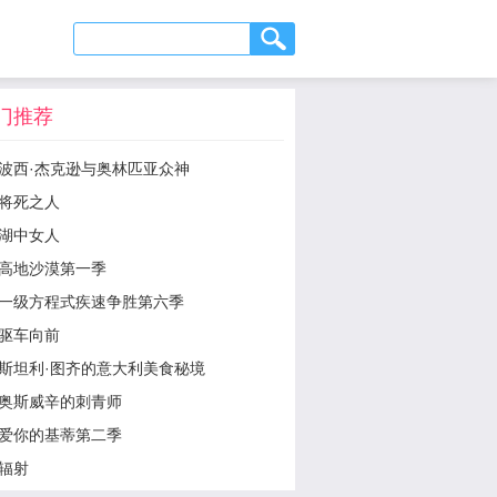
门推荐
波西·杰克逊与奥林匹亚众神
将死之人
湖中女人
高地沙漠第一季
一级方程式疾速争胜第六季
驱车向前
斯坦利·图齐的意大利美食秘境
奥斯威辛的刺青师
爱你的基蒂第二季
辐射