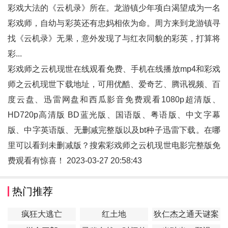
彩戏大法的《云机录》所在。龙游镇少年项白渴望成为一名
彩戏师，自幼与彩英还有忠妈相依为命。周方来到龙游镇寻
找《云机录》无果，意外发现了与红衣同貌的彩英，打算将
彩...
彩戏师之云机现世在线观看免费、手机在线播放mp4和
彩戏
师之云机现世
下载地址，可用优酷、爱奇艺、腾讯视频、百
度云盘、迅雷网盘和西瓜影音免费观看1080p超清版、
HD720p高清版 BD蓝光版、国语版、粤语版、中文字幕
版、中字英语版、无删减完整版以及bt种子迅雷下载。在哪
里可以看到未删减版？搜索彩戏师之云机现世电影完整版免
费观看有惊喜！ 2023-03-27 20:58:43
热门推荐
疯狂大逃亡
红土地
狄仁杰之通天谜案