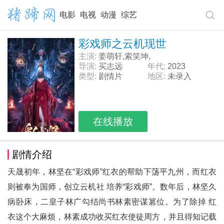
电影
电视
动漫
综艺
彩戏师之云机现世
主演:
姜萌轩,索笑坤,
导演:
买志远
年代:
2023
类型:
剧情片
地区:
未录入
在线播放
剧情介绍
天晟初年，林坚在“彩戏师”红衣的帮助下荡平九州，而红衣
则被奉为国师，创立云机社 培养“彩戏师”。数年后，林坚久
病卧床，二皇子林广勾结尚书林素密谋篡位。为了除掉 红
衣这个大麻烦，林素成功收买红衣使徒周方，并且得知记载