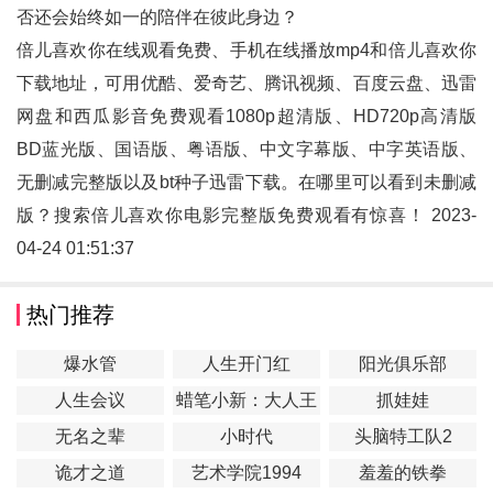
否还会始终如一的陪伴在彼此身边？
倍儿喜欢你在线观看免费、手机在线播放mp4和
倍儿喜欢你
下载地址，可用优酷、爱奇艺、腾讯视频、百度云盘、迅雷
网盘和西瓜影音免费观看1080p超清版、HD720p高清版
BD蓝光版、国语版、粤语版、中文字幕版、中字英语版、
无删减完整版以及bt种子迅雷下载。在哪里可以看到未删减
版？搜索倍儿喜欢你电影完整版免费观看有惊喜！ 2023-
04-24 01:51:37
热门推荐
爆水管
人生开门红
阳光俱乐部
人生会议
蜡笔小新：大人王
抓娃娃
国的反击
无名之辈
小时代
头脑特工队2
诡才之道
艺术学院1994
羞羞的铁拳