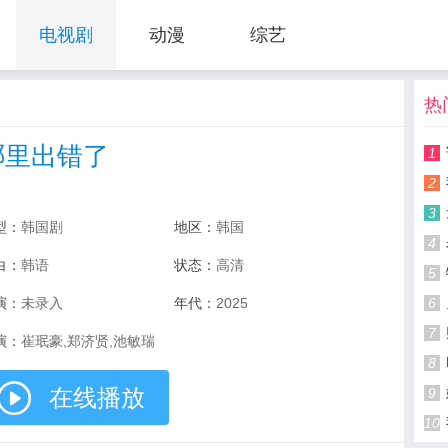
电视剧
动漫
综艺
热
哪里出错了
1
2
3
型：
韩国剧
地区：
韩国
4
白：
韩语
状态：
高清
5
演：
未录入
年代：
2025
6
7
演：
崔珉豪,郑济贤,池敏瑞
8
在线播放
9
10