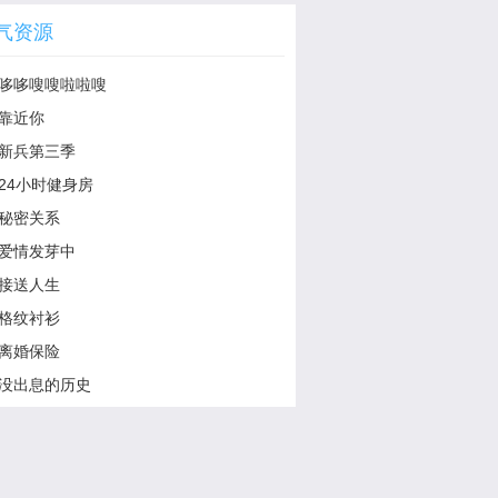
气资源
哆哆嗖嗖啦啦嗖
靠近你
新兵第三季
24小时健身房
秘密关系
爱情发芽中
接送人生
格纹衬衫
离婚保险
没出息的历史