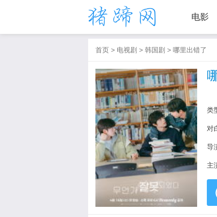
电影
首页
>
电视剧
>
韩国剧
>
哪里出错了
类
对
导
主