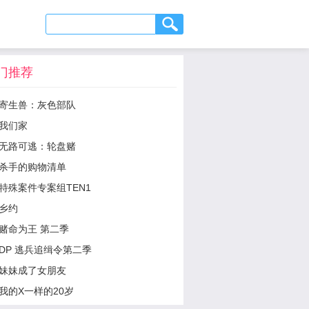
门推荐
寄生兽：灰色部队
我们家
无路可逃：轮盘赌
杀手的购物清单
特殊案件专案组TEN1
乡约
赌命为王 第二季
DP 逃兵追缉令第二季
妹妹成了女朋友
我的X一样的20岁