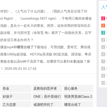
人
不对劲》、《人气出了什么问题》、《我的人气肯定出现了问
t Right》、《somethings NOT right》，于每周三晚间各播放
1
的池勋，是从小一起长大的挚友。然而，这份深厚的情谊却在石
2
勋决裂，并与郑河旻（徐智旻 饰）展开了一段新的关系。石宇
3
经的友谊又将走向何方？
4
播放mp4和
哪里出错了
下载地址，可用优酷、爱奇艺、腾讯视
5
1080p超清版、HD720p高清版 BD蓝光版、国语版、粤语
6
整版全集以及bt种子迅雷下载。在哪里可以看到未删减版？搜
7
-05-01 01:17:42
8
9
10
吞金
孟教练的恶评者
甜心服务
好孩子
ONE：高中英雄们
弱美男英雄Class 2
乙方恋爱
戒酒吧拜托了
哪里出错了