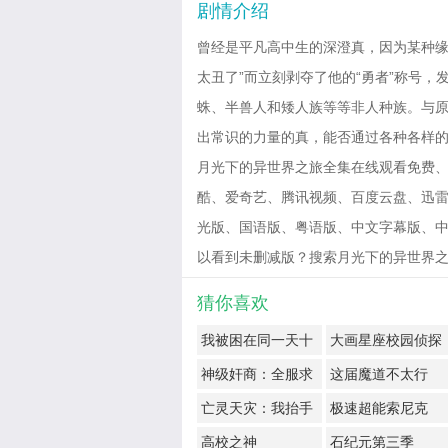
剧情介绍
曾经是平凡高中生的深澄真，因为某种缘
太丑了”而立刻剥夺了他的“勇者”称号
蛛、半兽人和矮人族等等非人种族。与
出常识的力量的真，能否通过各种各样
月光下的异世界之旅全集在线观看免费、
酷、爱奇艺、腾讯视频、百度云盘、迅雷网盘
光版、国语版、粤语版、中文字幕版、中
以看到未删减版？搜索月光下的异世界之旅免费观
猜你喜欢
我被困在同一天十
大画星座校园侦探
万年
第2季
神级奸商：全服求
这届魔道不太行
我别薅了
亡灵天灾：我抬手
极速超能索尼克
百万骨海
高校之神
石纪元第三季