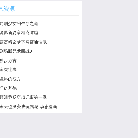
气资源
处刑少女的生存之道
境界新篇章相克谭篇
霹雳靖玄录下阕普通话版
剧场版咒术回战0
独步万古
金蚕往事
境界的彼方
怪盗基德
顾清乔反穿越记事第一季
今天也没变成玩偶呢·动态漫画