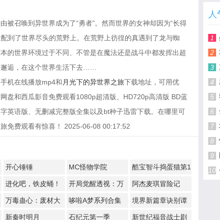
人
由被召唤到异世界成为了“勇者”。然而世界的女神却因为“长得
，发配到了世界尽头的荒野上。在荒野上彷徨的真遇到了龙与蜘
1
原本的世界环境过于不同、不管是在魔法还是战斗中都发挥出超
2
的邂逅，在这个世界生活下去……
3
手机在线播放mp4和
月光下的异世界之旅
下载地址，可用优
4
和西瓜影音免费观看1080p超清版、HD720p高清版 BD蓝
5
字英语版、无删减完整版全集以及bt种子迅雷下载。在哪里可
6
看有惊喜！ 2025-06-08 00:17:52
7
8
9
开心锤锤
MC怪物学院
酷宝智斗捣蛋猫第1
10
季
进化吧，铁皮蛹！
开局觉醒透视：万
阿杰麦琪冒险记
物皆透,我即无敌
万毒蛊心：废材大
哆啦A梦系列合集
境界新篇章诀别谭
小姐杀疯了
篇
新秦时明月
石纪元第一季
新世纪福音战士剧