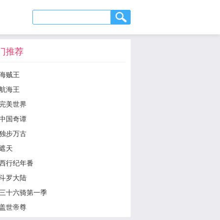
门推荐
海贼王
航海王
完美世界
中国奇谭
独步万古
遮天
西行纪年番
斗罗大陆
三十六骑第一季
盖世帝尊