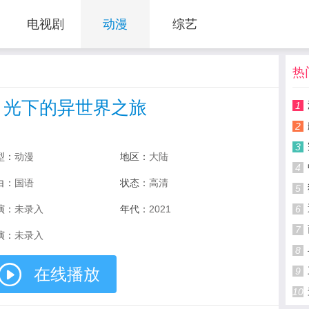
电视剧
动漫
综艺
热
月光下的异世界之旅
1
2
3
型：
动漫
地区：
大陆
4
白：
国语
状态：
高清
5
演：
未录入
年代：
2021
6
7
演：
未录入
8
在线播放
9
10