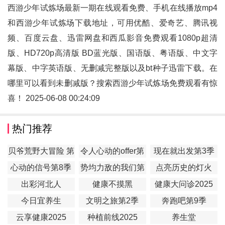
西游少年试炼场最新一期在线观看免费、手机在线播放mp4
和
西游少年试炼场
下载地址，可用优酷、爱奇艺、腾讯视
频、百度云盘、迅雷网盘和西瓜影音免费观看1080p超清
版、HD720p高清版 BD蓝光版、国语版、粤语版、中文字
幕版、中字英语版、无删减完整版以及bt种子迅雷下载。在
哪里可以看到未删减版？搜索西游少年试炼场免费观看有惊
喜！ 2025-06-08 00:24:09
热门推荐
贝爷荒野大冒险 第
令人心动的offer第
现在就出发第3季
一季
7季
心动的信号第8季
势均力敌的我们第
点亮历史的灯火
2季
出彩河北人
健康不摸黑
健康大问诊2025
今日宜养生
文明之旅第2季
奔跑吧第9季
云享健康2025
种植前线2025
养生堂