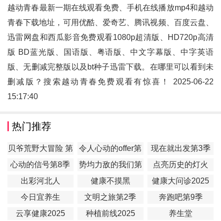
越动青春最新一期在线观看免费、手机在线播放mp4和
越动
青春
下载地址，可用优酷、爱奇艺、腾讯视频、百度云盘、
迅雷网盘和西瓜影音免费观看1080p超清版、HD720p高清
版 BD蓝光版、国语版、粤语版、中文字幕版、中字英语
版、无删减完整版以及bt种子迅雷下载。在哪里可以看到未
删减版？搜索越动青春免费观看有惊喜！ 2025-06-22
15:17:40
热门推荐
贝爷荒野大冒险 第
令人心动的offer第
现在就出发第3季
一季
7季
心动的信号第8季
势均力敌的我们第
点亮历史的灯火
2季
出彩河北人
健康不摸黑
健康大问诊2025
今日宜养生
文明之旅第2季
奔跑吧第9季
云享健康2025
种植前线2025
养生堂