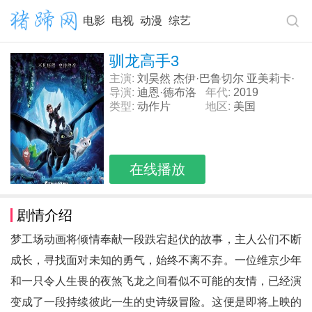
电影
电视
动漫
综艺
驯龙高手3
主演:
刘昊然 杰伊·巴鲁切尔 亚美莉卡·
费雷拉 凯特·布兰切特
导演:
迪恩·德布洛
年代:
2019
斯
类型:
动作片
地区:
美国
在线播放
剧情介绍
梦工场动画将倾情奉献一段跌宕起伏的故事，主人公们不断
成长，寻找面对未知的勇气，始终不离不弃。一位维京少年
和一只令人生畏的夜煞飞龙之间看似不可能的友情，已经演
变成了一段持续彼此一生的史诗级冒险。这便是即将上映的