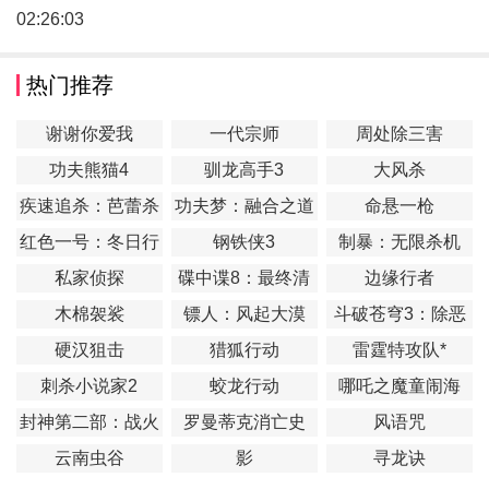
02:26:03
热门推荐
谢谢你爱我
一代宗师
周处除三害
功夫熊猫4
驯龙高手3
大风杀
疾速追杀：芭蕾杀
功夫梦：融合之道
命悬一枪
姬
红色一号：冬日行
钢铁侠3
制暴：无限杀机
动
私家侦探
碟中谍8：最终清
边缘行者
算
木棉袈裟
镖人：风起大漠
斗破苍穹3：除恶
硬汉狙击
猎狐行动
雷霆特攻队*
刺杀小说家2
蛟龙行动
哪吒之魔童闹海
封神第二部：战火
罗曼蒂克消亡史
风语咒
西岐
云南虫谷
影
寻龙诀