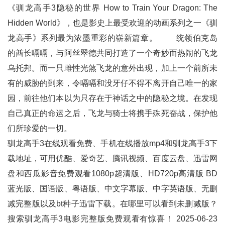
《驯龙高手3隐秘的世界 How to Train Your Dragon: The
Hidden World》，也是影史上最受欢迎的动画系列之一《驯
龙高手》系列最为浓墨重彩的崭新篇章。 统领伯克岛
的酋长嗝嗝，与阿丝翠德共同打造了一个奇妙而热闹的飞龙
乌托邦。而一只雌性光煞飞龙的意外出现，加上一个前所未
有的威胁的到来，令嗝嗝和没牙仔不得不离开自己唯一的家
园，前往他们本以为只存在于神话之中的隐秘之境。在发现
自己真正的命运之后，飞龙与骑士将携手殊死奋战，保护他
们所珍爱的一切。
驯龙高手3在线观看免费、手机在线播放mp4和
驯龙高手3
下
载地址，可用优酷、爱奇艺、腾讯视频、百度云盘、迅雷网
盘和西瓜影音免费观看1080p超清版、HD720p高清版 BD
蓝光版、国语版、粤语版、中文字幕版、中字英语版、无删
减完整版以及bt种子迅雷下载。在哪里可以看到未删减版？
搜索驯龙高手3电影完整版免费观看有惊喜！ 2025-06-23