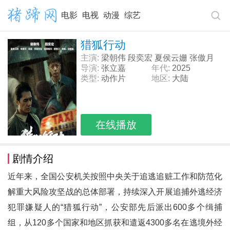
电影
电视
动漫
综艺
猎狐行动
主演:
梁朝伟 段奕宏 夏侯云姗 张傲月
欧嘉·柯瑞兰寇 何塞·加西亚
导演:
张立嘉
年代:
2025
类型:
动作片
地区:
大陆
在线播放
剧情介绍
近年来，全国公安机关按照中央关于追逃追赃工作和防范化
解重大风险攻坚战的总体部署，持续深入开展追捕外逃经济
犯罪嫌疑人的“猎狐行动”，公安部先后派出600多个缉捕
组，从120多个国家和地区抓获和遣返4300多名在逃境外经