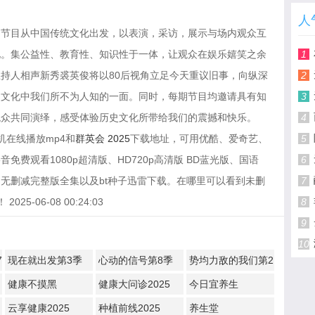
人
，节目从中国传统文化出发，以表演，采访，展示与场内观众互
化。集公益性、教育性、知识性于一体，让观众在娱乐嬉笑之余
1
持人相声新秀裘英俊将以80后视角立足今天重议旧事，向纵深
2
史文化中我们所不为人知的一面。同时，每期节目均邀请具有知
3
观众共同演绎，感受体验历史文化所带给我们的震撼和快乐。
4
机在线播放mp4和
群英会 2025
下载地址，可用优酷、爱奇艺、
5
费观看1080p超清版、HD720p高清版 BD蓝光版、国语
6
无删减完整版全集以及bt种子迅雷下载。在哪里可以看到未删
7
5-06-08 00:24:03
8
9
10
7
现在就出发第3季
心动的信号第8季
势均力敌的我们第2
季
健康不摸黑
健康大问诊2025
今日宜养生
云享健康2025
种植前线2025
养生堂