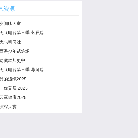
气资源
友间聊天室
无限电台第三季·艺员篇
无限研习社
西游少年试炼场
隐藏款加更中
无限电台第三季·导师篇
酷的追综2025
非你莫属 2025
云享健康2025
演综大赏