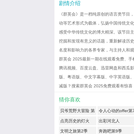
剧情介绍
《群英会》是一档纯原创的语言类节目
动等艺术形式为载体，弘扬中国传统文
感受中华传统文化的博大精深。该节目主
挖掘和发现有意义的话题，重新解读历
名度和影响力的各界专家，与主持人和
群英会 2025最新一期在线观看免费、手
腾讯视频、百度云盘、迅雷网盘和西瓜影音免
版、粤语版、中文字幕版、中字英语版、
减版？搜索群英会 2025免费观看有惊喜！ 202
猜你喜欢
贝爷荒野大冒险 第
令人心动的offer第
一季
季
点亮历史的灯火
出彩河北人
文明之旅第2季
奔跑吧第9季