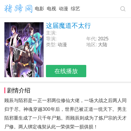
电影
电视
动漫
综艺
这届魔道不太行
主演:
导演:
年代:
2025
类型:
动漫
地区:
大陆
在线播放
剧情介绍
顾辰与陌邪是一正一邪两位修仙大佬，一场大战之后两人同
归于尽。神魂穿越300年后，世界已被正道一统天下。男主
陌邪重生成了一只千年尸魁。而顾辰则成为了炼尸宗的天才
尸修。两人绑定魂契从此一荣俱荣一损俱损！