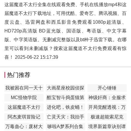
这届魔道不太行全集在线观看免费、手机在线播放mp4和
这
届魔道不太行
下载地址，可用优酷、爱奇艺、腾讯视频、百
度云盘、迅雷网盘和西瓜影音免费观看1080p超清版、
HD720p高清版 BD蓝光版、国语版、粤语版、中文字幕
版、中字英语版、无删减完整版以及bt种子迅雷下载。在哪
里可以看到未删减版？搜索这届魔道不太行免费观看有惊
喜！ 2025-06-22 15:17:39
热门推荐
我被困在同一天十
大画星座校园侦探
开心锤锤
万年
第2季
MC怪物学院
酷宝智斗捣蛋猫第
神级奸商：全服求
1季
我别薅了
这届魔道不太行
进化吧，铁皮蛹！
开局觉醒透视：万
物皆透,我即无敌
阿杰麦琪冒险记
亡灵天灾：我抬手
极速超能索尼克
百万骨海
万毒蛊心：废材大
哆啦A梦系列合集
境界新篇章诀别谭