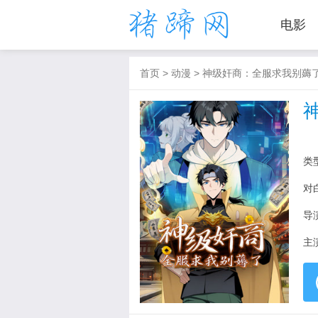
电影
首页
>
动漫
>
神级奸商：全服求我别薅
类
对
导
主