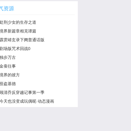
气资源
处刑少女的生存之道
境界新篇章相克谭篇
霹雳靖玄录下阕普通话版
剧场版咒术回战0
独步万古
金蚕往事
境界的彼方
怪盗基德
顾清乔反穿越记事第一季
今天也没变成玩偶呢·动态漫画