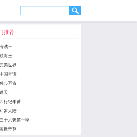
门推荐
海贼王
航海王
完美世界
中国奇谭
独步万古
遮天
西行纪年番
斗罗大陆
三十六骑第一季
盖世帝尊