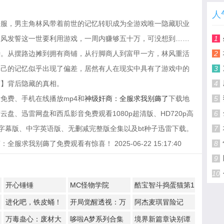
人
开服，男主角林风带着前世的记忆转职成为全游戏唯一隐藏职业
林风发誓这一世要利用游戏，一周内赚够五十万，可没想到……
1
种。从摆路边摊到拥有商铺，从行脚商人到富甲一方，林风重活
2
自己的记忆似乎出现了偏差，居然有人在现实中具有了游戏中的
3
下】背后隐藏的真相。
4
免费、手机在线播放mp4和
神级奸商：全服求我别薅了
下载地
5
盘、迅雷网盘和西瓜影音免费观看1080p超清版、HD720p高
6
文字幕版、中字英语版、无删减完整版全集以及bt种子迅雷下载。
7
我别薅了免费观看有惊喜！ 2025-06-22 15:17:40
8
9
10
开心锤锤
MC怪物学院
酷宝智斗捣蛋猫第1
季
进化吧，铁皮蛹！
开局觉醒透视：万
阿杰麦琪冒险记
物皆透,我即无敌
万毒蛊心：废材大
哆啦A梦系列合集
境界新篇章诀别谭