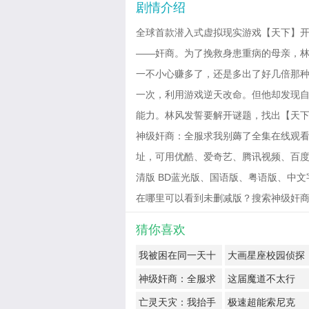
剧情介绍
全球首款潜入式虚拟现实游戏【天下】
——奸商。为了挽救身患重病的母亲，
一不小心赚多了，还是多出了好几倍那
一次，利用游戏逆天改命。但他却发现
能力。林风发誓要解开谜题，找出【天
神级奸商：全服求我别薅了全集在线观看
址，可用优酷、爱奇艺、腾讯视频、百度云
清版 BD蓝光版、国语版、粤语版、中
在哪里可以看到未删减版？搜索神级奸商：全服求
猜你喜欢
我被困在同一天十
大画星座校园侦探
万年
第2季
神级奸商：全服求
这届魔道不太行
我别薅了
亡灵天灾：我抬手
极速超能索尼克