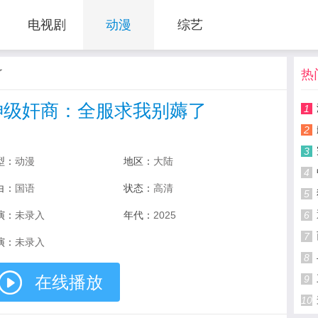
电视剧
动漫
综艺
了
热
神级奸商：全服求我别薅了
1
2
3
型：
动漫
地区：
大陆
4
白：
国语
状态：
高清
5
演：
未录入
年代：
2025
6
7
演：
未录入
8
在线播放
9
10