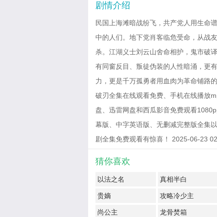
剧情介绍
民国上海滩暗战纷飞，共产党人用生命
中的人们。地下党肖客临危受命，从战友
杀。江湖义士刘云山舍命相护，鬼市破
有同窗反目、叛徒伪装的人性暗涌，更
力，更是千万孤勇者用血肉为革命铺路的精
破刃全集在线观看免费、手机在线播放m
盘、迅雷网盘和西瓜影音免费观看1080p
幕版、中字英语版、无删减完整版全集以
剧全集免费观看有惊喜！ 2025-06-23 02:
猜你喜欢
以法之名
真相半白
贵嫡
攻略冷少主
尚公主
龙骨焚箱