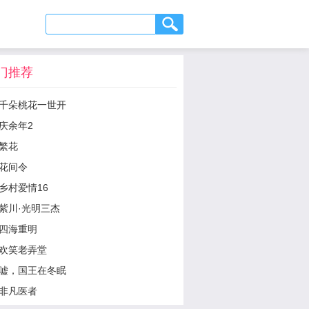
门推荐
千朵桃花一世开
庆余年2
繁花
花间令
乡村爱情16
紫川·光明三杰
四海重明
欢笑老弄堂
嘘，国王在冬眠
非凡医者