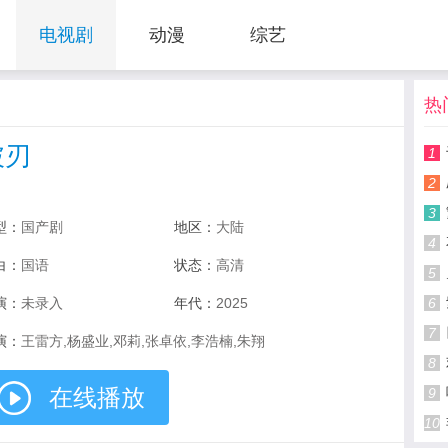
电视剧
动漫
综艺
热
破刃
1
2
3
型：
国产剧
地区：
大陆
4
白：
国语
状态：
高清
5
演：
未录入
年代：
2025
6
7
演：
王雷方,杨盛业,邓莉,张卓依,李浩楠,朱翔
8
在线播放
9
10