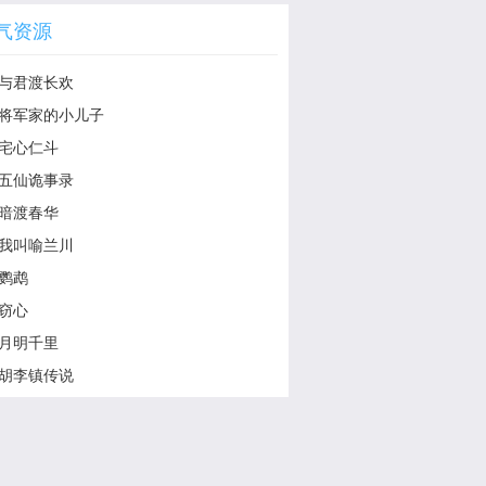
气资源
与君渡长欢
将军家的小儿子
宅心仁斗
五仙诡事录
暗渡春华
我叫喻兰川
鹦鹉
窃心
月明千里
胡李镇传说