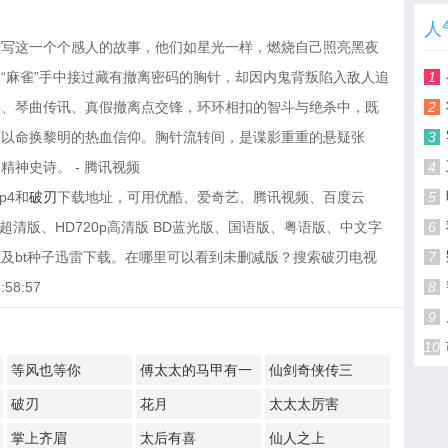
人
谱写这一个个感人的故事，他们如星光一样，燃烧自己照亮黑夜
“麻雀”手中接过藏有撤离密码的胸针，却因内鬼背叛陷入敌人追
1
译、琴曲传讯、真假撤离点交锋，环环相扣的智斗与绝杀中，既
2
有以命换黎明的热血信仰。胸针流转间，是谍影重重的悬疑张
3
神史诗。 - 腾讯视频
4
p4和
破刃
下载地址，可用优酷、爱奇艺、腾讯视频、百度云
5
超清版、HD720p高清版 BD蓝光版、国语版、粤语版、中文字
6
及bt种子迅雷下载。在哪里可以看到未删减版？搜索破刃电视
7
58:57
8
9
10
等风也等你
傅太太的马甲有一
仙剑奇侠传三
点多
破刃
花月
太太太厉害
掌上齐眉
太后有喜
仙人之上