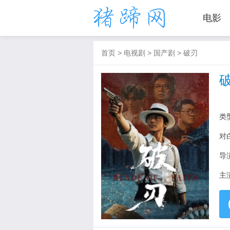
电影
首页
>
电视剧
>
国产剧
>
破刃
类
对
导
主