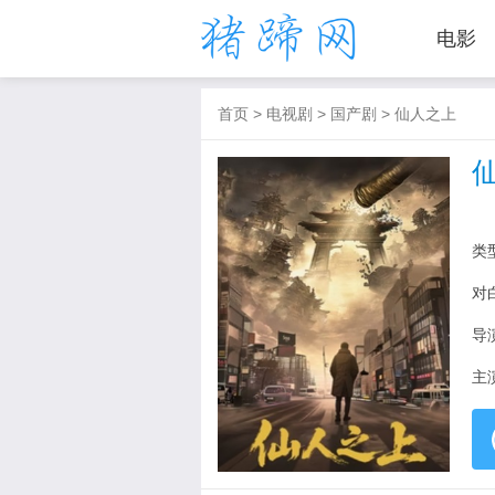
电影
首页
>
电视剧
>
国产剧
>
仙人之上
类
对
导
主