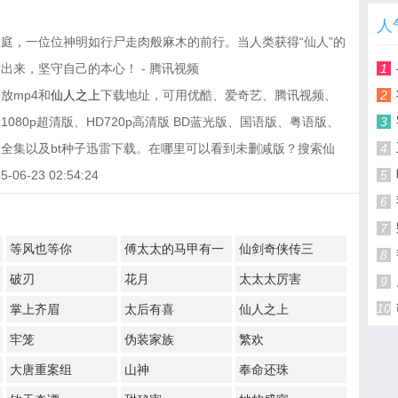
人
庭，一位位神明如行尸走肉般麻木的前行。当人类获得“仙人”的
来，坚守自己的本心！ - 腾讯视频
1
放mp4和
仙人之上
下载地址，可用优酷、爱奇艺、腾讯视频、
2
80p超清版、HD720p高清版 BD蓝光版、国语版、粤语版、
3
全集以及bt种子迅雷下载。在哪里可以看到未删减版？搜索仙
4
-23 02:54:24
5
6
7
等风也等你
傅太太的马甲有一
仙剑奇侠传三
8
点多
破刃
花月
太太太厉害
9
10
掌上齐眉
太后有喜
仙人之上
牢笼
伪装家族
繁欢
大唐重案组
山神
奉命还珠