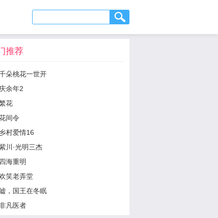
门推荐
千朵桃花一世开
庆余年2
繁花
花间令
乡村爱情16
紫川·光明三杰
四海重明
欢笑老弄堂
嘘，国王在冬眠
非凡医者