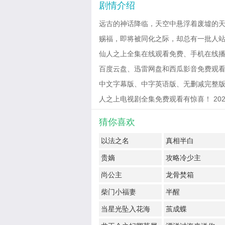
剧情介绍
远古的神话降临，天空中悬浮着废墟的天
赐福，即将被同化之际，却总有一批人站出
仙人之上全集在线观看免费、手机在线播
百度云盘、迅雷网盘和西瓜影音免费观看10
中文字幕版、中字英语版、无删减完整版
人之上电视剧全集免费观看有惊喜！ 2025-06
猜你喜欢
以法之名
真相半白
贵嫡
攻略冷少主
尚公主
龙骨焚箱
柴门小福妻
半醒
当星光坠入花海
茧成蝶