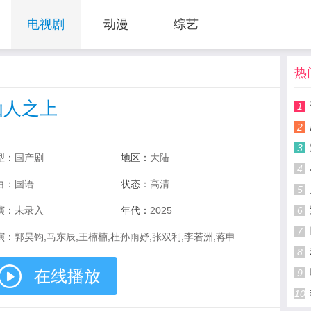
电视剧
动漫
综艺
热
仙人之上
1
2
3
型：
国产剧
地区：
大陆
4
白：
国语
状态：
高清
5
演：
未录入
年代：
2025
6
7
演：
郭昊钧,马东辰,王楠楠,杜孙雨妤,张双利,李若洲,蒋申
8
在线播放
9
10