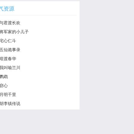
气资源
与君渡长欢
将军家的小儿子
宅心仁斗
五仙诡事录
暗渡春华
我叫喻兰川
鹦鹉
窃心
月明千里
胡李镇传说