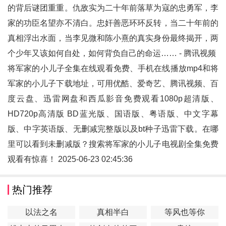
的背后谜团重重。仇敌实为二十年前落草为寇的忠勇军，李
家的功臣名望亦不清白。忠奸善恶环环反转，当二十年前的
真相浮出水面，当李见微和陈小熹的真实身份最终揭开，两
个少年又该如何自处，如何背负自己的命运…… - 腾讯视频
将军家的小儿子全集在线观看免费、手机在线播放mp4和
将
军家的小儿子
下载地址，可用优酷、爱奇艺、腾讯视频、百
度云盘、迅雷网盘和西瓜影音免费观看1080p超清版、
HD720p高清版 BD蓝光版、国语版、粤语版、中文字幕
版、中字英语版、无删减完整版以及bt种子迅雷下载。在哪
里可以看到未删减版？搜索将军家的小儿子电视剧全集免费
观看有惊喜！ 2025-06-23 02:45:36
热门推荐
以法之名
真相半白
等风也等你