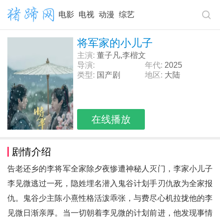
电影
电视
动漫
综艺
将军家的小儿子
主演:
董子凡,李楷文
导演:
年代:
2025
类型:
国产剧
地区:
大陆
在线播放
剧情介绍
告老还乡的李将军全家除夕夜惨遭神秘人灭门，李家小儿子
李见微逃过一死，隐姓埋名潜入鬼谷计划手刃仇敌为全家报
仇。鬼谷少主陈小熹性格活泼乖张，与费尽心机拉拢他的李
见微日渐亲厚。当一切朝着李见微的计划前进，他发现事情