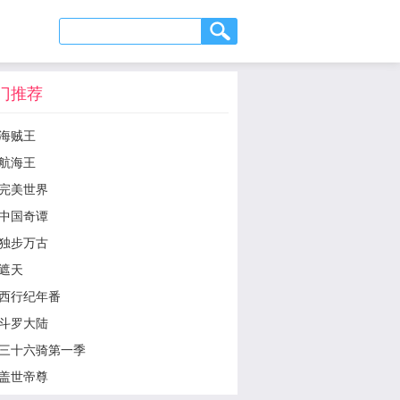
门推荐
海贼王
航海王
完美世界
中国奇谭
独步万古
遮天
西行纪年番
斗罗大陆
三十六骑第一季
盖世帝尊