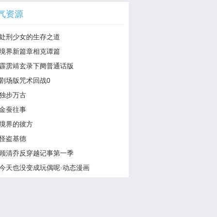
气资源
处刑少女的生存之道
境界新篇章相克谭篇
霹雳靖玄录下阕普通话版
剧场版咒术回战0
独步万古
金蚕往事
境界的彼方
怪盗基德
顾清乔反穿越记事第一季
今天也没变成玩偶呢·动态漫画