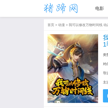
电影
首页
>
动漫
>
我可以修改万物时间线 动
1
类
对
导
主