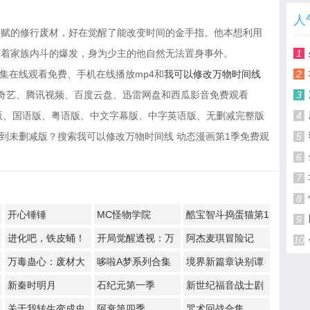
人
天赋的修行废材，好在觉醒了能改变时间的金手指。他本想利用
随着家族内斗的爆发，身为少主的他自然无法置身事外。
1
集在线观看免费、手机在线播放mp4和
我可以修改万物时间线
2
奇艺、腾讯视频、百度云盘、迅雷网盘和西瓜影音免费观看
3
D蓝光版、国语版、粤语版、中文字幕版、中字英语版、无删减完整版
4
看到未删减版？搜索我可以修改万物时间线 动态漫画第1季免费观
5
6
7
8
开心锤锤
MC怪物学院
酷宝智斗捣蛋猫第1
9
季
进化吧，铁皮蛹！
开局觉醒透视：万
阿杰麦琪冒险记
10
物皆透,我即无敌
万毒蛊心：废材大
哆啦A梦系列合集
境界新篇章诀别谭
小姐杀疯了
篇
新秦时明月
石纪元第一季
新世纪福音战士剧
场版：Q
​关于我转生变成史
阿衰第四季
咒术回战合集