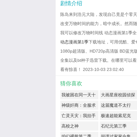
剧情介绍
陈岛来到浩元大陆，发现自己竟是个零
改变万物时间的能力，暗中成长。然而
我可以修改万物时间线 动态漫画第1季全
动态漫画第1季
下载地址，可用优酷、爱
1080p超清版、HD720p高清版 B
全集以及bt种子迅雷下载。在哪里可以
看有惊喜！ 2023-10-03 23:02:40
猜你喜欢
我被困在同一天十
大画星座校园侦探
万年
第2季
神级奸商：全服求
这届魔道不太行
我别薅了
亡灵天灾：我抬手
极速超能索尼克
百万骨海
高校之神
石纪元第三季
咱们裸熊第二季
间谍过家家合集