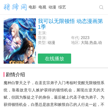
电影
电视
动漫
综艺
我可以无限顿悟 动态漫画第
1季
主演:
导演:
年代:
2023
类型:
动漫
地区:
大陆,热血,动
作
在线播放
剧情介绍
魔种白擎天之子，在圣玄宗弟子入门考核时觉醒无限顿悟系
统，靠着故意引人嫉妒获得的顿悟机会，展现出逆天的天
赋，但因为叛徒之子的身份，最后被上代圣子收为弟子。为
获得顿悟机会，白墨总是故意和嫉恨自己的人行走一起，不