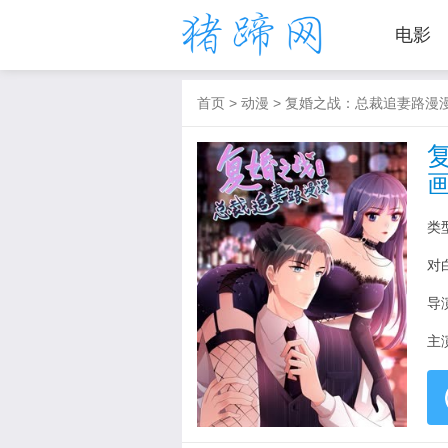
电影
首页
>
动漫
>
复婚之战：总裁追妻路漫漫
类
对
导
主