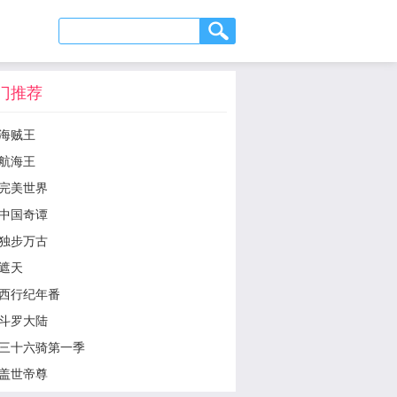
门推荐
海贼王
航海王
完美世界
中国奇谭
独步万古
遮天
西行纪年番
斗罗大陆
三十六骑第一季
盖世帝尊