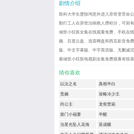
剧情介绍
医科大学生楚惊鸿意外进入异世变苦命
勤打工人在异世治病救人攒积分，可前
倾世小狂医全集在线观看免费、手机在线
频、百度云盘、迅雷网盘和西瓜影音免费观看
版、中文字幕版、中字英语版、无删减完
索倾世小狂医电视剧全集免费观看有惊喜！ 2023
猜你喜欢
以法之名
真相半白
贵嫡
攻略冷少主
尚公主
龙骨焚箱
柴门小福妻
半醒
当星光坠入花海
茧成蝶