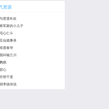
气资源
与君渡长欢
将军家的小儿子
宅心仁斗
五仙诡事录
暗渡春华
我叫喻兰川
鹦鹉
窃心
月明千里
胡李镇传说