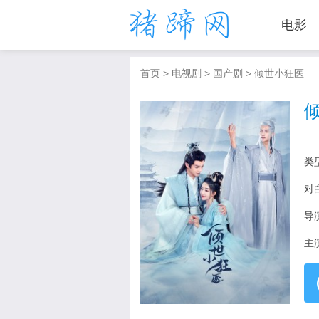
电影
首页
>
电视剧
>
国产剧
>
倾世小狂医
类
对
导
主