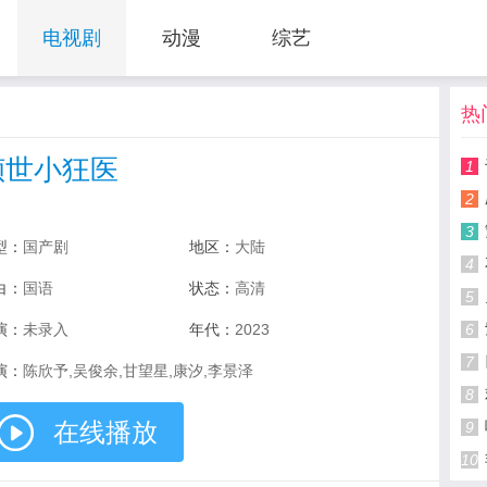
电视剧
动漫
综艺
热
倾世小狂医
1
2
3
型：
国产剧
地区：
大陆
4
白：
国语
状态：
高清
5
演：
未录入
年代：
2023
6
7
演：
陈欣予,吴俊余,甘望星,康汐,李景泽
8
在线播放
9
10