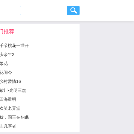
门推荐
千朵桃花一世开
庆余年2
繁花
花间令
乡村爱情16
紫川·光明三杰
四海重明
欢笑老弄堂
嘘，国王在冬眠
非凡医者