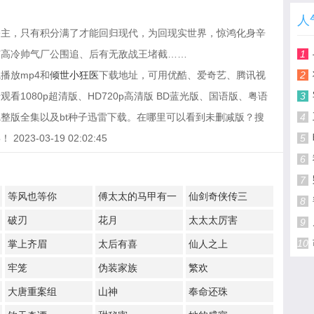
人
公主，只有积分满了才能回归现代，为回现实世界，惊鸿化身辛
有高冷帅气厂公围追、后有无敌战王堵截……
1
播放mp4和
倾世小狂医
下载地址，可用优酷、爱奇艺、腾讯视
2
1080p超清版、HD720p高清版 BD蓝光版、国语版、粤语
3
整版全集以及bt种子迅雷下载。在哪里可以看到未删减版？搜
4
-03-19 02:02:45
5
6
7
等风也等你
傅太太的马甲有一
仙剑奇侠传三
8
点多
破刃
花月
太太太厉害
9
10
掌上齐眉
太后有喜
仙人之上
牢笼
伪装家族
繁欢
大唐重案组
山神
奉命还珠