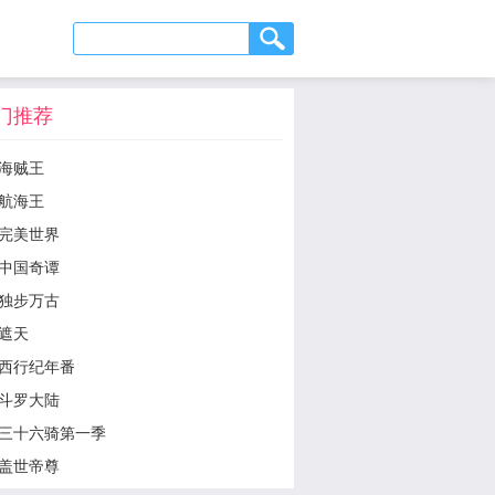
门推荐
海贼王
航海王
完美世界
中国奇谭
独步万古
遮天
西行纪年番
斗罗大陆
三十六骑第一季
盖世帝尊