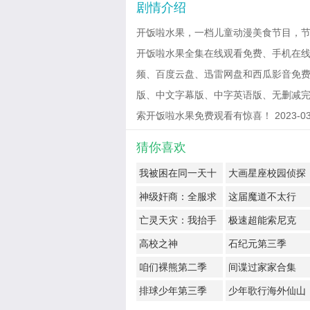
剧情介绍
开饭啦水果，一档儿童动漫美食节目，
开饭啦水果全集在线观看免费、手机在线
频、百度云盘、迅雷网盘和西瓜影音免费观看
版、中文字幕版、中字英语版、无删减完
索开饭啦水果免费观看有惊喜！ 2023-03-30
猜你喜欢
我被困在同一天十
大画星座校园侦探
万年
第2季
神级奸商：全服求
这届魔道不太行
我别薅了
亡灵天灾：我抬手
极速超能索尼克
百万骨海
高校之神
石纪元第三季
咱们裸熊第二季
间谍过家家合集
排球少年第三季
少年歌行海外仙山