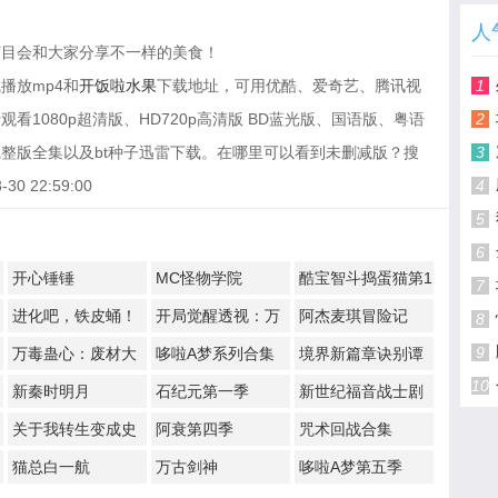
人
节目会和大家分享不一样的美食！
播放mp4和
开饭啦水果
下载地址，可用优酷、爱奇艺、腾讯视
1
1080p超清版、HD720p高清版 BD蓝光版、国语版、粤语
2
整版全集以及bt种子迅雷下载。在哪里可以看到未删减版？搜
3
 22:59:00
4
5
6
开心锤锤
MC怪物学院
酷宝智斗捣蛋猫第1
7
季
进化吧，铁皮蛹！
开局觉醒透视：万
阿杰麦琪冒险记
8
物皆透,我即无敌
9
万毒蛊心：废材大
哆啦A梦系列合集
境界新篇章诀别谭
10
小姐杀疯了
篇
新秦时明月
石纪元第一季
新世纪福音战士剧
场版：Q
​关于我转生变成史
阿衰第四季
咒术回战合集
莱姆这档事第一季
猫总白一航
万古剑神
哆啦A梦第五季