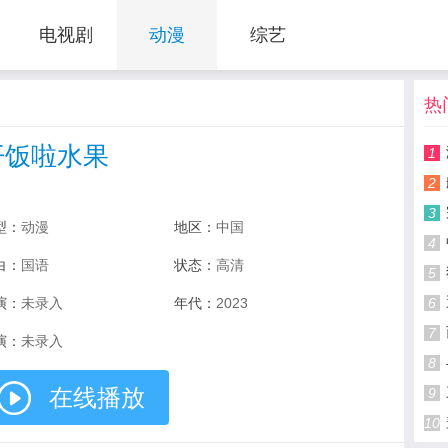
电视剧
动漫
综艺
热
开饭啦水果
1
2
3
型：
动漫
地区：
中国
4
白：
国语
状态：
高清
5
演：
未录入
年代：
2023
6
7
演：
未录入
8
在线播放
9
10