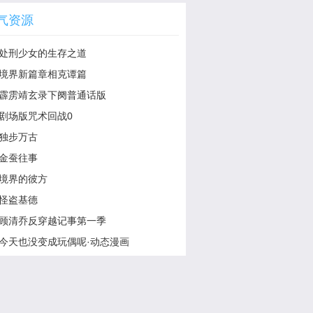
气资源
处刑少女的生存之道
境界新篇章相克谭篇
霹雳靖玄录下阕普通话版
剧场版咒术回战0
独步万古
金蚕往事
境界的彼方
怪盗基德
顾清乔反穿越记事第一季
今天也没变成玩偶呢·动态漫画