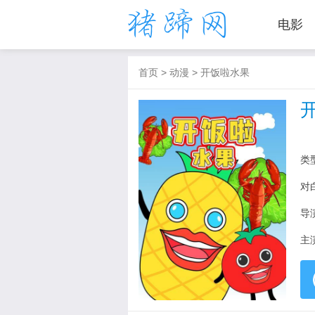
电影
首页
>
动漫
>
开饭啦水果
类
对
导
主