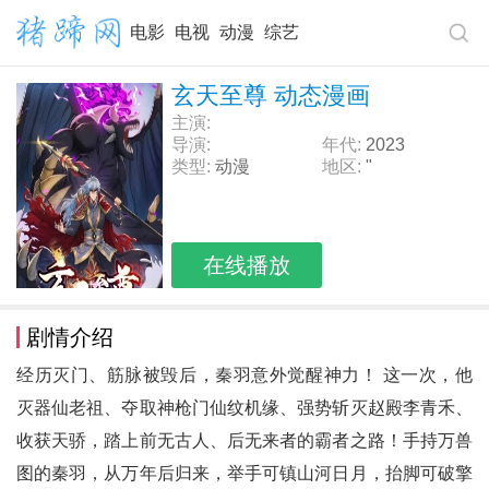
电影
电视
动漫
综艺
玄天至尊 动态漫画
主演:
导演:
年代:
2023
类型:
动漫
地区:
"
在线播放
剧情介绍
经历灭门、筋脉被毁后，秦羽意外觉醒神力！ 这一次，他
灭器仙老祖、夺取神枪门仙纹机缘、强势斩灭赵殿李青禾、
收获天骄，踏上前无古人、后无来者的霸者之路！手持万兽
图的秦羽，从万年后归来，举手可镇山河日月，抬脚可破擎