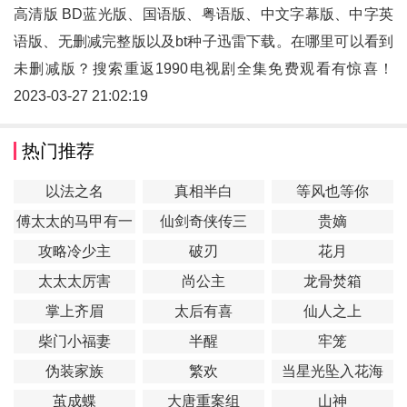
高清版 BD蓝光版、国语版、粤语版、中文字幕版、中字英
语版、无删减完整版以及bt种子迅雷下载。在哪里可以看到
未删减版？搜索重返1990电视剧全集免费观看有惊喜！
2023-03-27 21:02:19
热门推荐
以法之名
真相半白
等风也等你
傅太太的马甲有一
仙剑奇侠传三
贵嫡
点多
攻略冷少主
破刃
花月
太太太厉害
尚公主
龙骨焚箱
掌上齐眉
太后有喜
仙人之上
柴门小福妻
半醒
牢笼
伪装家族
繁欢
当星光坠入花海
茧成蝶
大唐重案组
山神