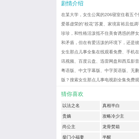
剧情介绍
在某大学，女生公寓的206寝室住着五
爱慕虚荣的“校花”苏夏、家境富裕且低
珍珍，和性格活泼抵不住美食诱惑的胖
和矛盾，但在有爱活泼的环境下，还是
女生那点儿事全集在线观看免费、手机在
讯视频、百度云盘、迅雷网盘和西瓜影音免费
粤语版、中文字幕版、中字英语版、无删
版？搜索女生那点儿事电视剧全集免费观看有惊喜！
猜你喜欢
以法之名
真相半白
贵嫡
攻略冷少主
尚公主
龙骨焚箱
柴门小福妻
半醒