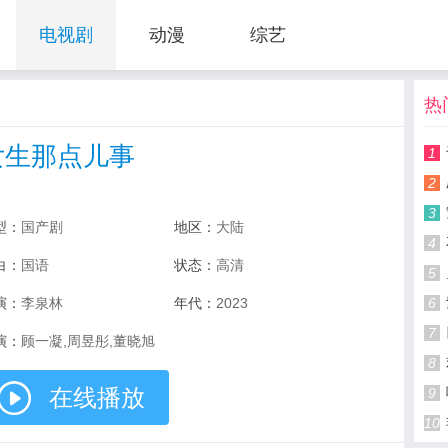
电视剧
动漫
综艺
热
女生那点儿事
1
2
3
型：
国产剧
地区：
大陆
4
白：
国语
状态：
高清
5
演：
李泉林
年代：
2023
6
7
演：
顾一凝,周昱彤,董晓旭
8
在线播放
9
10