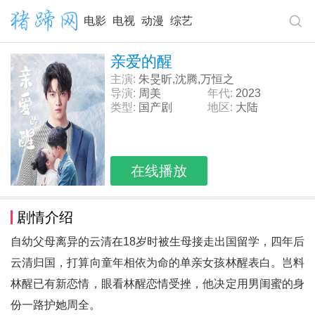
电影
电视
动漫
综艺
亲爱的醒
主演:
朱旻昕,沈腾,万恒之
导演:
周美
年代:
2023
类型:
国产剧
地区:
大陆
在线播放
剧情介绍
自幼父母离异的云清在18岁时被生母接走出国留学，四年后
云清归国，打算向童年相依为命的单亲女孩林醒表白。岂料
林醒已有新恋情，眼看林醒恋情受挫，他决定用男闺蜜的身
份一路护她周全。