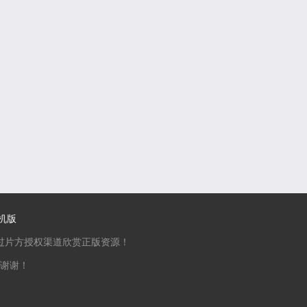
机版
过片方授权渠道欣赏正版资源！
谢谢！