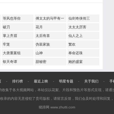
等风也等你
傅太太的马甲有一
仙剑奇侠传三
点多
破刃
花月
太太太厉害
掌上齐眉
太后有喜
仙人之上
牢笼
伪装家族
繁欢
大唐重案组
山神
奉命还珠
钦天奇谭
甜秘密
她的盛宴
页
-
排行榜
-
最近上映
-
明星专题
-
关于我们
-
手
均收集于各大视频网站，本站仅以花絮、片段和预告片等形式呈现，请通
收录的内容无意侵犯了贵司版权，请留言反馈，我们会及时处理和回复，
猪蹄网 www.zhutti.com