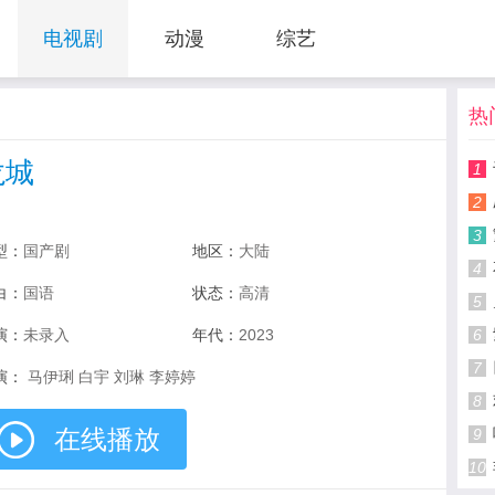
电视剧
动漫
综艺
热
龙城
1
2
3
型：
国产剧
地区：
大陆
4
白：
国语
状态：
高清
5
演：
未录入
年代：
2023
6
7
演：
马伊琍 白宇 刘琳 李婷婷
8
在线播放
9
10