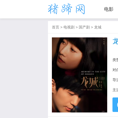
电影
首页
>
电视剧
>
国产剧
>
龙城
类
对
导
主