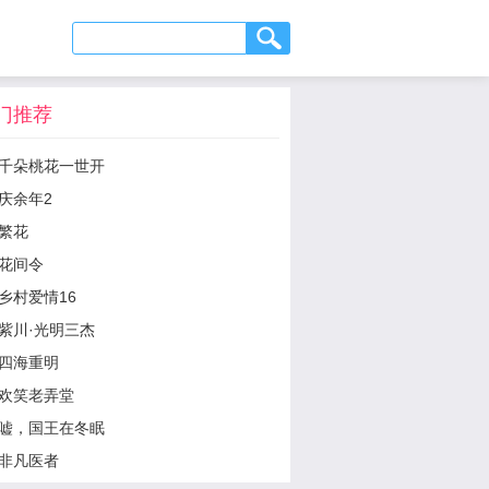
门推荐
千朵桃花一世开
庆余年2
繁花
花间令
乡村爱情16
紫川·光明三杰
四海重明
欢笑老弄堂
嘘，国王在冬眠
非凡医者