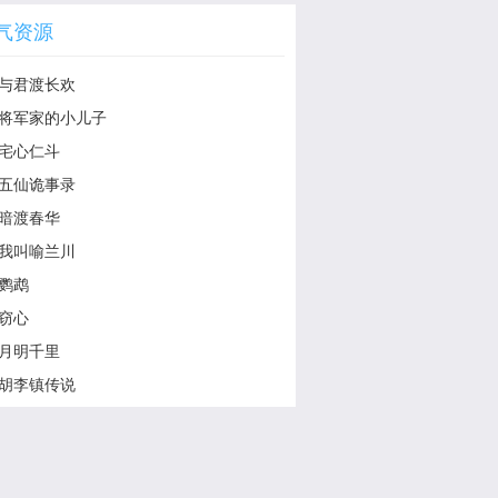
气资源
与君渡长欢
将军家的小儿子
宅心仁斗
五仙诡事录
暗渡春华
我叫喻兰川
鹦鹉
窃心
月明千里
胡李镇传说