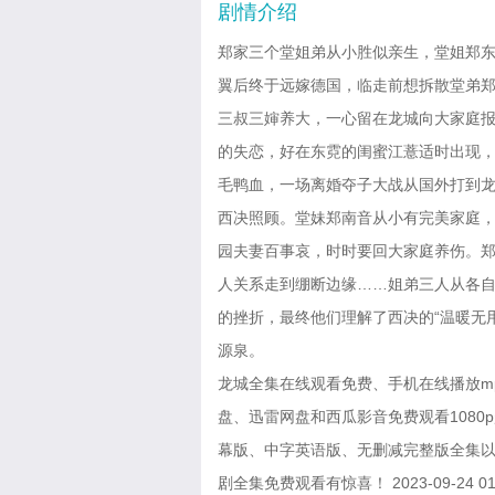
剧情介绍
郑家三个堂姐弟从小胜似亲生，堂姐郑
翼后终于远嫁德国，临走前想拆散堂弟
三叔三婶养大，一心留在龙城向大家庭
的失恋，好在东霓的闺蜜江薏适时出现
毛鸭血，一场离婚夺子大战从国外打到
西决照顾。堂妹郑南音从小有完美家庭
园夫妻百事哀，时时要回大家庭养伤。
人关系走到绷断边缘……姐弟三人从各自
的挫折，最终他们理解了西决的“温暖无
源泉。
龙城全集在线观看免费、手机在线播放m
盘、迅雷网盘和西瓜影音免费观看1080p
幕版、中字英语版、无删减完整版全集以
剧全集免费观看有惊喜！ 2023-09-24 01: