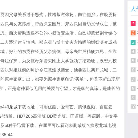
人
东霓因父母关系过于恶劣，性格叛逆张扬，向往他乡，在屡屡折
郑西决与女友陈嫣，带西决去国外。郑西决因自幼父母双亡，被
1
报恩。西决帮助遭遇不公的小叔改变生活，自己却蒙受刻骨铭心
2
，二人逐渐建立情感。郑东霓与博士丈夫方靖晖的婚姻演变成鸡
3
龙城，好斗的东霓在经历父亲病倒、母亲去世后精疲力尽，全靠
4
，哥姐保护，为反抗母亲管束刚上大学就领了结婚证，没想到校
5
郑西决对姐妹俩的呵护令江薏难以接受，她要西决离开龙城，二
6
的原生家庭走出，都要为原生家庭印记“买单”，但又不断出现新
7
用”，正是这种看似无用的关爱与守望，才是家的真谛，是成长的
8
9
p4和
龙城
下载地址，可用优酷、爱奇艺、腾讯视频、百度云
10
超清版、HD720p高清版 BD蓝光版、国语版、粤语版、中文字
及bt种子迅雷下载。在哪里可以看到未删减版？搜索龙城电视
35:44