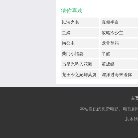
猜你喜欢
以法之名
真相半白
贵嫡
攻略冷少主
尚公主
龙骨焚箱
柴门小福妻
半醒
当星光坠入花海
茧成蝶
龙王令之妃卿莫属
漂洋过海来送你
首
本站提供的免费电影、电视剧
若本站