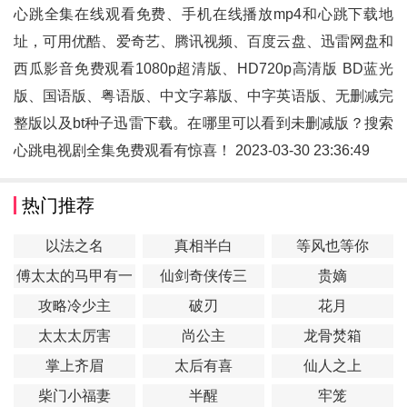
心跳全集在线观看免费、手机在线播放mp4和
心跳
下载地
址，可用优酷、爱奇艺、腾讯视频、百度云盘、迅雷网盘和
西瓜影音免费观看1080p超清版、HD720p高清版 BD蓝光
版、国语版、粤语版、中文字幕版、中字英语版、无删减完
整版以及bt种子迅雷下载。在哪里可以看到未删减版？搜索
心跳电视剧全集免费观看有惊喜！ 2023-03-30 23:36:49
热门推荐
以法之名
真相半白
等风也等你
傅太太的马甲有一
仙剑奇侠传三
贵嫡
点多
攻略冷少主
破刃
花月
太太太厉害
尚公主
龙骨焚箱
掌上齐眉
太后有喜
仙人之上
柴门小福妻
半醒
牢笼