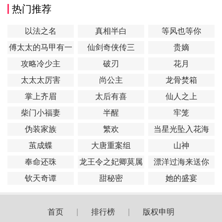
热门推荐
以法之名
真相半白
等风也等你
傅太太的马甲有一
仙剑奇侠传三
贵嫡
点多
攻略冷少主
破刃
花月
太太太厉害
尚公主
龙骨焚箱
掌上齐眉
太后有喜
仙人之上
柴门小福妻
半醒
牢笼
伪装家族
繁欢
当星光坠入花海
茧成蝶
大唐重案组
山神
奉命还珠
龙王令之妃卿莫属
漂洋过海来送你
钦天奇谭
甜秘密
她的盛宴
首页
|
排行榜
|
版权申明