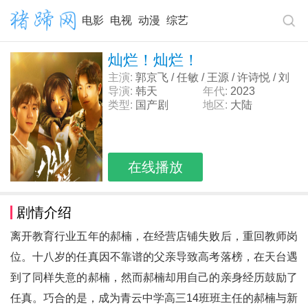
电影
电视
动漫
综艺
灿烂！灿烂！
主演:
郭京飞 / 任敏 / 王源 / 许诗悦 / 刘
小北 / 何廖侣匀 / 赵蕴卓 / 鹿骐 / 孔冉
导演:
韩天
年代:
2023
类型:
国产剧
地区:
大陆
在线播放
剧情介绍
离开教育行业五年的郝楠，在经营店铺失败后，重回教师岗
位。十八岁的任真因不靠谱的父亲导致高考落榜，在天台遇
到了同样失意的郝楠，然而郝楠却用自己的亲身经历鼓励了
任真。巧合的是，成为青云中学高三14班班主任的郝楠与新