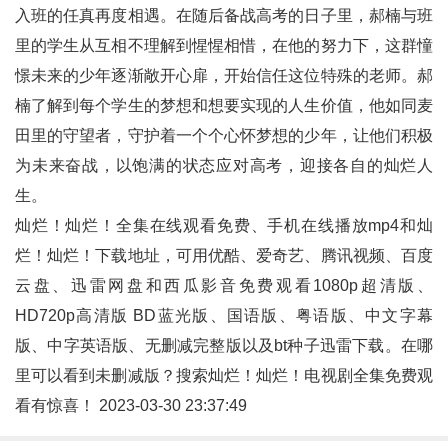
入班的任真再度相遇。在随后备战高考的日子里，郝楠与班
里的学生从互相不理解到惺惺相惜，在他的努力下，这群憧
憬未来的少年逐渐敞开心扉，开始信任这位特殊的老师。郝
楠了解到每个学生的梦想和想要实现的人生价值，他如同麦
田里的守望者，守护着一个个心怀梦想的少年，让他们积极
为未来奋战，以饱满的状态应对高考，迎接各自的灿烂人
生。
灿烂！灿烂！全集在线观看免费、手机在线播放mp4和
灿
烂！灿烂！
下载地址，可用优酷、爱奇艺、腾讯视频、百度
云盘、迅雷网盘和西瓜影音免费观看1080p超清版、
HD720p高清版 BD蓝光版、国语版、粤语版、中文字幕
版、中字英语版、无删减完整版以及bt种子迅雷下载。在哪
里可以看到未删减版？搜索灿烂！灿烂！电视剧全集免费观
看有惊喜！ 2023-03-30 23:37:49