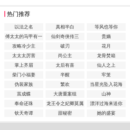
热门推荐
以法之名
真相半白
等风也等你
傅太太的马甲有一
仙剑奇侠传三
贵嫡
点多
攻略冷少主
破刃
花月
太太太厉害
尚公主
龙骨焚箱
掌上齐眉
太后有喜
仙人之上
柴门小福妻
半醒
牢笼
伪装家族
繁欢
当星光坠入花海
茧成蝶
大唐重案组
山神
奉命还珠
龙王令之妃卿莫属
漂洋过海来送你
钦天奇谭
甜秘密
她的盛宴