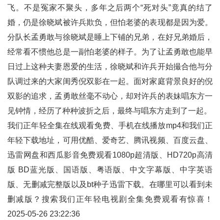
飞。不是冤家不聚头，多年之后两个“死对头”竟真的结了
婚，仍是徐晓斌被许兵欺负，但怕老婆的表现都是因为爱。
分队长孟勇敢与徐晓斌是睡上下铺的兄弟，在好兄弟婚后，
经常看不惯他总是一副怕老婆的样子。为了让孟勇敢也能早
日过上这种夫妻恩爱的生活，徐晓斌和许兵开始撮合他与分
队调过来的大家闺秀倪双影在一起。面对家庭背景良好的倪
双影的追求，孟勇敢丝毫不动心，却对许兵的表妹唱东方一
见钟情，经历了种种波折之后，最终与唱东方走到了一起。
我们正年轻全集在线观看免费、手机在线播放mp4和
我们正
年轻
下载地址，可用优酷、爱奇艺、腾讯视频、百度云盘、
迅雷网盘和西瓜影音免费观看1080p超清版、HD720p高清
版 BD蓝光版、国语版、粤语版、中文字幕版、中字英语
版、无删减完整版以及bt种子迅雷下载。在哪里可以看到未
删减版？搜索我们正年轻电视剧全集免费观看有惊喜！
2025-05-26 23:22:36