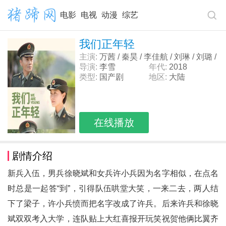
电影
电视
动漫
综艺
我们正年轻
主演:
万茜 / 秦昊 / 李佳航 / 刘琳 / 刘璐 /
陈牧扬 / 曹苑
导演:
李雪
年代:
2018
类型:
国产剧
地区:
大陆
在线播放
剧情介绍
新兵入伍，男兵徐晓斌和女兵许小兵因为名字相似，在点名
时总是一起答“到”，引得队伍哄堂大笑，一来二去，两人结
下了梁子，许小兵愤而把名字改成了许兵。后来许兵和徐晓
斌双双考入大学，连队贴上大红喜报开玩笑祝贺他俩比翼齐