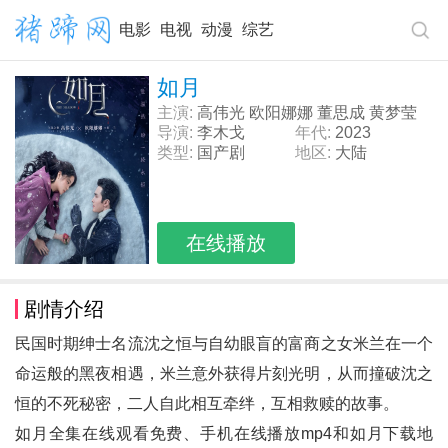
电影
电视
动漫
综艺
如月
主演:
高伟光 欧阳娜娜 董思成 黄梦莹
任世豪 汤晶媚
导演:
李木戈
年代:
2023
类型:
国产剧
地区:
大陆
在线播放
剧情介绍
民国时期绅士名流沈之恒与自幼眼盲的富商之女米兰在一个
命运般的黑夜相遇，米兰意外获得片刻光明，从而撞破沈之
恒的不死秘密，二人自此相互牵绊，互相救赎的故事。
如月全集在线观看免费、手机在线播放mp4和
如月
下载地