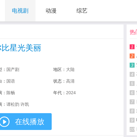
电视剧
动漫
综艺
热
你比星光美丽
1
2
3
型：
国产剧
地区：
大陆
4
白：
国语
状态：
高清
5
演：
陈畅
年代：
2024
6
7
演：
谭松韵 许凯
8
在线播放
9
10