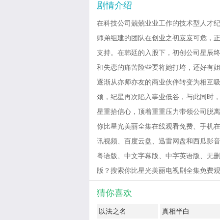
剧情介绍
在科技公司兢兢业业工作的技术型人才
师弟组建的团队在创业之初岌岌可危，
支持。在韩廷的入股下，初创公司星辰终
和失恋的痛苦险些要将她打垮，还好有
逐渐从亦师亦友的商业伙伴转变为相互
颈，纪星再次陷入事业低谷，与此同时
星重拾信心，顶着重重压力带领公司脱
你比星光美丽全集在线观看免费、手机在
讯视频、百度云盘、迅雷网盘和西瓜影音免费
粤语版、中文字幕版、中字英语版、无删
版？搜索你比星光美丽电视剧全集免费观看有惊喜！
猜你喜欢
以法之名
真相半白