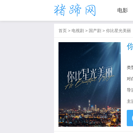
电影
首页
>
电视剧
>
国产剧
>
你比星光美丽
类
对
导
主