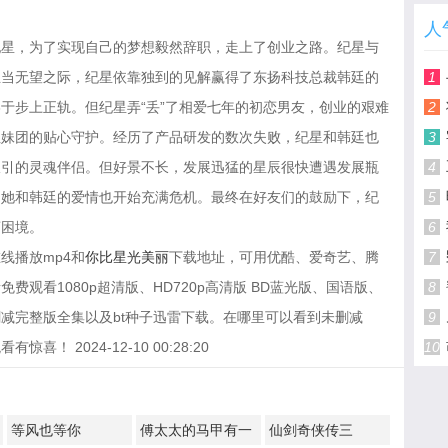
人
纪星，为了实现自己的梦想毅然辞职，走上了创业之路。纪星与
正当无望之际，纪星依靠独到的见解赢得了东扬科技总裁韩廷的
1
于步上正轨。但纪星弄“丢”了相爱七年的初恋男友，创业的艰难
2
姐妹团的贴心守护。经历了产品研发的数次失败，纪星和韩廷也
3
吸引的灵魂伴侣。但好景不长，发展迅猛的星辰很快遭遇发展瓶
4
，她和韩廷的爱情也开始充满危机。最终在好友们的鼓励下，纪
5
离困境。
6
线播放mp4和
你比星光美丽
下载地址，可用优酷、爱奇艺、腾
7
观看1080p超清版、HD720p高清版 BD蓝光版、国语版、
8
减完整版全集以及bt种子迅雷下载。在哪里可以看到未删减
9
 2024-12-10 00:28:20
10
等风也等你
傅太太的马甲有一
仙剑奇侠传三