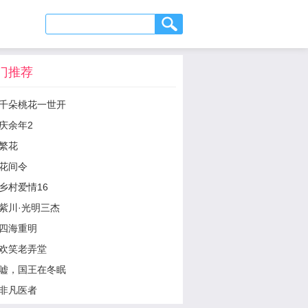
门推荐
千朵桃花一世开
庆余年2
繁花
花间令
乡村爱情16
紫川·光明三杰
四海重明
欢笑老弄堂
嘘，国王在冬眠
非凡医者