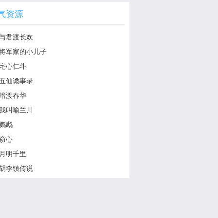
气资源
与君渡长欢
将军家的小儿子
宅心仁斗
五仙诡事录
暗渡春华
我叫喻兰川
鹦鹉
窃心
月明千里
胡李镇传说