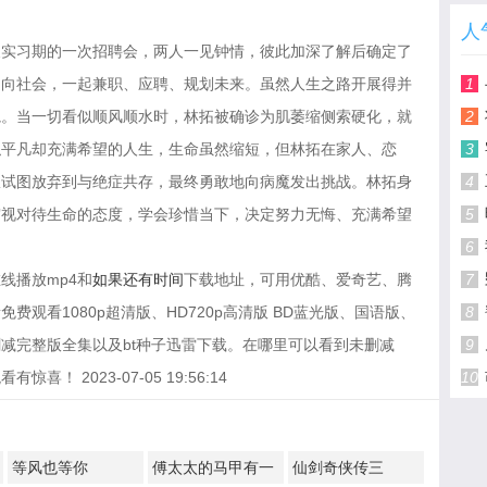
人
假实习期的一次招聘会，两人一见钟情，彼此加深了解后确定了
走向社会，一起兼职、应聘、规划未来。虽然人生之路开展得并
1
轨。当一切看似顺风顺水时，林拓被确诊为肌萎缩侧索硬化，就
2
似平凡却充满希望的人生，生命虽然缩短，但林拓在家人、恋
3
从试图放弃到与绝症共存，最终勇敢地向病魔发出挑战。林拓身
4
审视对待生命的态度，学会珍惜当下，决定努力无悔、充满希望
5
6
线播放mp4和
如果还有时间
下载地址，可用优酷、爱奇艺、腾
7
观看1080p超清版、HD720p高清版 BD蓝光版、国语版、
8
减完整版全集以及bt种子迅雷下载。在哪里可以看到未删减
9
 2023-07-05 19:56:14
10
等风也等你
傅太太的马甲有一
仙剑奇侠传三