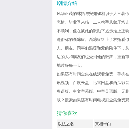
剧情介绍
风华正茂的林拓与安知雀相识于大三暑
恋情。毕业季来临，二人携手从象牙塔
不顺利，但在彼此的鼓励下逐步走上正
是俗称的渐冻症。渐冻症终止了林拓看
人、朋友、同事们温暖和爱的陪伴下，
边的人和病友们也受到他的鼓舞，重新
地过好每一天。
如果还有时间全集在线观看免费、手机在
讯视频、百度云盘、迅雷网盘和西瓜影音免费
粤语版、中文字幕版、中字英语版、无删
版？搜索如果还有时间电视剧全集免费观看有惊喜！
猜你喜欢
以法之名
真相半白