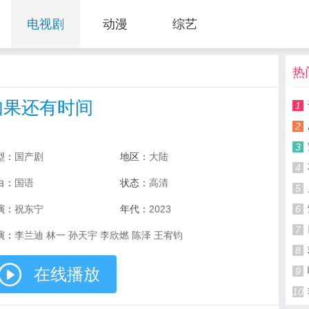
电视剧
动漫
综艺
热
如果还有时间
1
2
3
型：
国产剧
地区：
大陆
4
白：
国语
状态：
高清
5
演：
祝东宁
年代：
2023
6
7
演：
李兰迪 林一 孙天宇 李欣燃 陈泽 王宥钧
8
在线播放
9
10