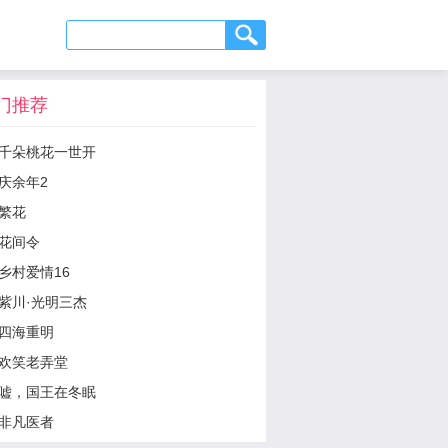
门推荐
千朵桃花一世开
庆余年2
繁花
花间令
乡村爱情16
紫川·光明三杰
四海重明
欢笑老弄堂
嘘，国王在冬眠
非凡医者