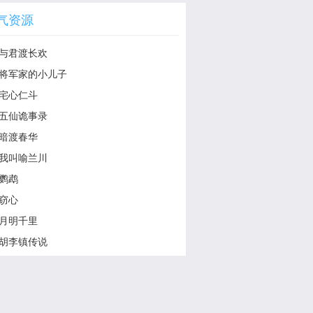
气资源
与君渡长欢
将军家的小儿子
宅心仁斗
五仙诡事录
暗渡春华
我叫喻兰川
鹦鹉
窃心
月明千里
胡李镇传说